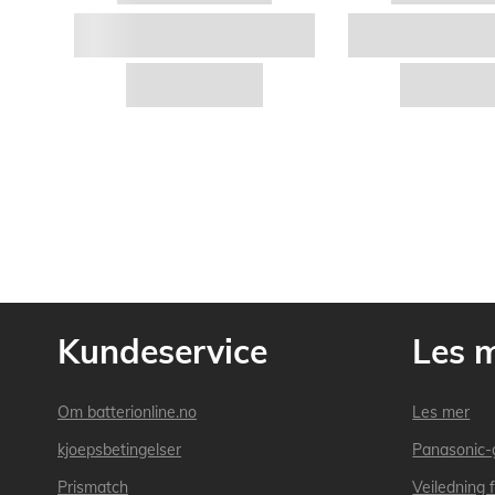
Kundeservice
Les 
Om batterionline.no
Les mer
kjoepsbetingelser
Panasonic-
Prismatch
Veiledning f