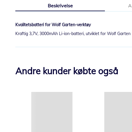
til
Beskrivelse
A
begynnelsen
av
bildegalleri
Kvalitetsbatteri for Wolf Garten-verktøy
Kraftig 3,7V, 3000mAh Li-ion-batteri, utviklet for Wolf Garte
Andre kunder købte også