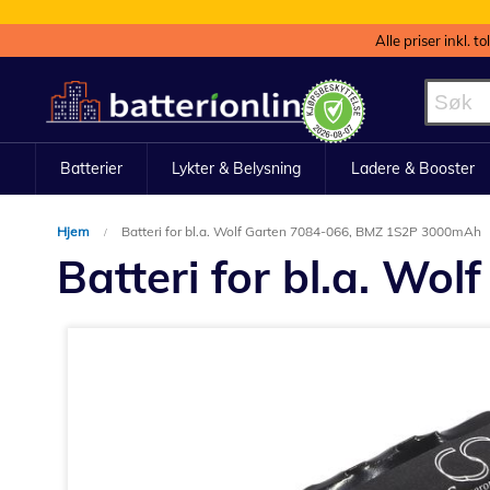
Alle priser inkl. t
Hopp
til
innhold
Batterier
Lykter & Belysning
Ladere & Booster
Hjem
Batteri for bl.a. Wolf Garten 7084-066, BMZ 1S2P 3000mAh
Batteri for bl.a. W
Gå
til
slutten
av
bildegalleri