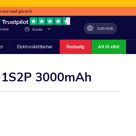
ervice med garanti
Min handlekurv
Endring
0,00 NOK
rvice
Konto
ler
Elektronikktilbehør
Restsalg
Alt til elbil
MZ 1S2P 3000mAh