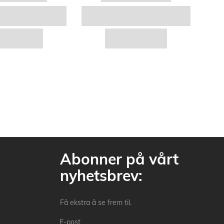
Abonner på vårt
nyhetsbrev:
Få ekstra å se frem til.
E-post