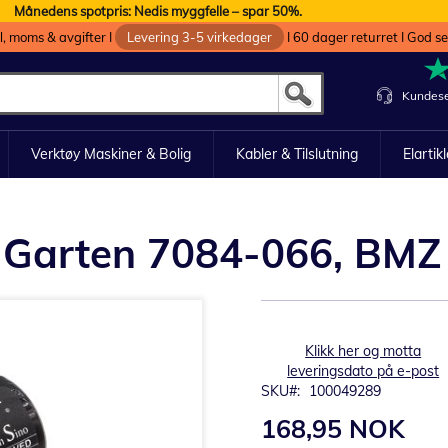
Månedens spotpris: Nedis myggfelle – spar 50%.
oll, moms & avgifter I
Levering 3-5 virkedager
I 60 dager returret I God s
Kundese
Verktøy Maskiner & Bolig
Kabler & Tilslutning
Elartik
olf Garten 7084-066, B
Klikk her og motta
leveringsdato på e-post
SKU
100049289
168,95 NOK