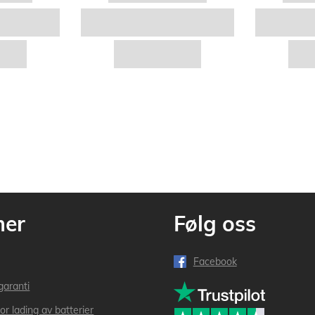
mer
Følg oss
Facebook
garanti
or lading av batterier