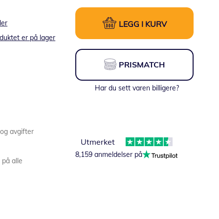
ler
LEGG I KURV
duktet er på lager
PRISMATCH
Har du sett varen billigere?
 og avgifter
Utmerket
8,159 anmeldelser på
 på alle