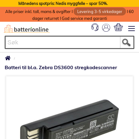
Månedens spotpris: Nedis myggfelle – spar 50%.
Alle priser inkl. toll, moms & avgifter I
Levering 3-5 virkedager
I 60
dager returret I God service med garanti
Min handlek
Batteri til bl.a. Zebra DS3600 stregkodescanner
Gå
til
slutten
av
bildegalleri