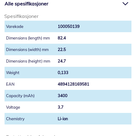
Alle spesifikasjoner
Spesifikasjoner
100050139
82.4
22.5
24.7
0,133
4894128169581
3400
3.7
Li-ion