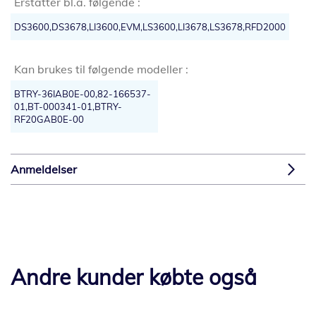
Erstatter bl.a. følgende :
DS3600,DS3678,LI3600,EVM,LS3600,LI3678,LS3678,RFD2000
Kan brukes til følgende modeller :
BTRY-36IAB0E-00,82-166537-
01,BT-000341-01,BTRY-
RF20GAB0E-00
Anmeldelser
Andre kunder købte også