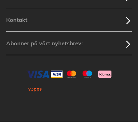
Kontakt
Abonner på vårt nyhetsbrev:
Kopirett © 2025 Lakuda (Org.nr: 913 439 279) Alle varemerker som nevnes i
nettbutikken tilhører de respektive varemerkers eiere.