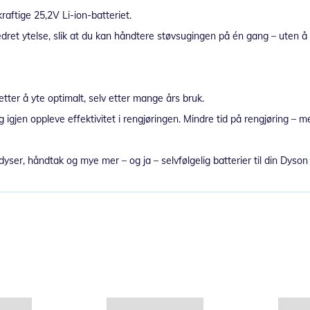
aftige 25,2V Li-ion-batteriet.
edret ytelse, slik at du kan håndtere støvsugingen på én gang – uten
tter å yte optimalt, selv etter mange års bruk.
jen oppleve effektivitet i rengjøringen. Mindre tid på rengjøring – mer 
, dyser, håndtak og mye mer – og ja – selvfølgelig batterier til din Dyson