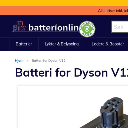
Alle priser inkl. t
Hopp
til
innhold
Batterier
Lykter & Belysning
Ladere & Booster
Hjem
Batteri for Dyson V12
Batteri for Dyson V1
Gå
til
slutten
av
bildegalleri