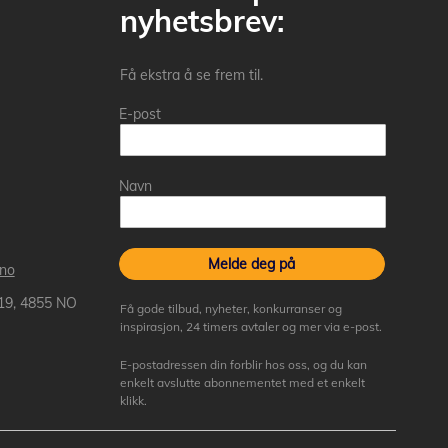
nyhetsbrev:
Få ekstra å se frem til.
E-post
Navn
Melde deg på
.no
 19, 4855 NO
Få gode tilbud, nyheter, konkurranser og
inspirasjon, 24 timers avtaler og mer via e-post.
E-postadressen din forblir hos oss, og du kan
enkelt avslutte abonnementet med et enkelt
klikk.