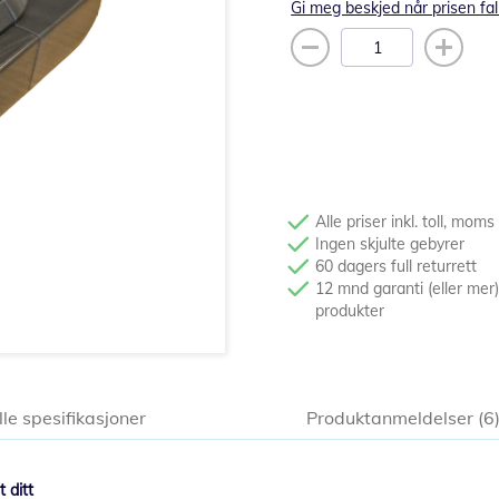
Gi meg beskjed når prisen fal
Alle priser inkl. toll, moms
Ingen skjulte gebyrer
60 dagers full returrett
12 mnd garanti (eller mer)
produkter
lle spesifikasjoner
Produktanmeldelser
6
 ditt