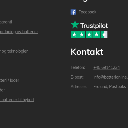
Facebook
garanti
or lading av batterier
Kontakt
r og teknologier
+45 69141234
info@batterionline
teri / lader
Froland, Postboks
der
batterier til hybrid