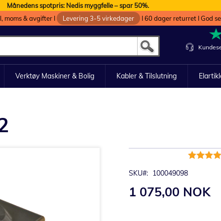
Månedens spotpris: Nedis myggfelle – spar 50%.
oll, moms & avgifter I
Levering 3-5 virkedager
I 60 dager returret I God s
Kundese
Verktøy Maskiner & Bolig
Kabler & Tilslutning
Elartik
2
Rating:
100%
SKU
100049098
1 075,00 NOK