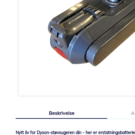
Gå
til
Beskrivelse
A
begynnelsen
av
bildegalleri
Nytt liv for Dyson-støvsugeren din - her er erstatningsbatteriet