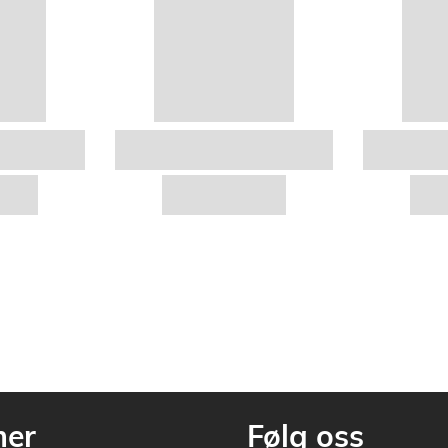
mer
Følg oss