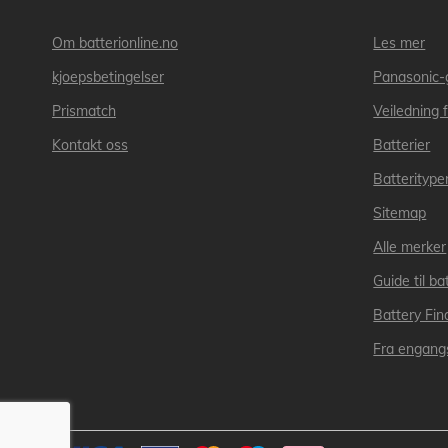
Om batterionline.no
Les mer
kjoepsbetingelser
Panasonic-
Prismatch
Veiledning f
Kontakt oss
Batterier
Batteritype
Sitemap
Alle merker
Guide til bat
Battery Fin
Fra engangs