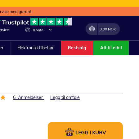
ervice med garanti
Min handlekurv
Endring
0,00 NOK
rvice
Konto
ler
Elektronikktilbehør
Restsalg
Alt til elbil
6
Anmeldelser
Legg til omtale
LEGG I KURV