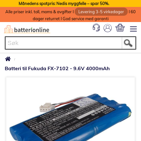
Månedens spotpris: Nedis myggfelle – spar 50%.
Alle priser inkl. toll, moms & avgifter I
Levering 3-5 virkedager
I 60
dager returret I God service med garanti
Min handlek
Batteri til Fukuda FX-7102 - 9.6V 4000mAh
Gå
til
slutten
av
bildegalleri