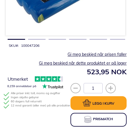
Gå
til
begynnelsen
av
bildegalleri
SKU
100047206
Gi meg beskjed når prisen faller
Gi meg beskjed når dette produktet er på lager
523,95 NOK
Utmerket
8,159 anmeldelser på
Alle priser inkl. toll, moms og avgifter
Ingen skjulte gebyrer
60 dagers full returrett
LEGG I KURV
12 mnd garanti (eller mer) på alle produkter
PRISMATCH