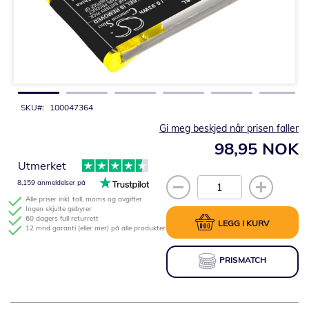
Gå
til
begynnelsen
av
bildegalleri
SKU
100047364
Gi meg beskjed når prisen faller
98,95 NOK
Utmerket
8,159 anmeldelser på
Alle priser inkl. toll, moms og avgifter
Ingen skjulte gebyrer
60 dagers full returrett
LEGG I KURV
12 mnd garanti (eller mer) på alle produkter
PRISMATCH