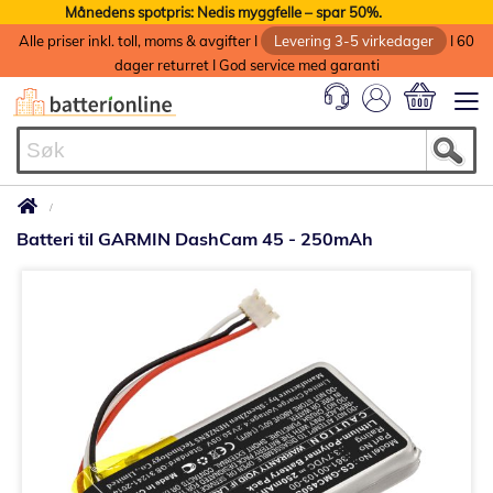
Månedens spotpris: Nedis myggfelle – spar 50%.
Alle priser inkl. toll, moms & avgifter I
Levering 3-5 virkedager
I 60
dager returret I God service med garanti
Min handlek
Batteri til GARMIN DashCam 45 - 250mAh
Gå
til
slutten
av
bildegalleri