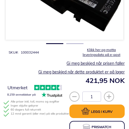
Gå
til
begynnelsen
av
bildegalleri
Klikk her og motta
SKU
100032444
leveringsdato på e-post
Gi meg beskjed når prisen faller
Gi meg beskjed når dette produktet er på lager
421,95 NOK
Utmerket
8,159 anmeldelser på
Alle priser inkl. toll, moms og avgifter
Ingen skjulte gebyrer
60 dagers full returrett
LEGG I KURV
12 mnd garanti (eller mer) på alle produkter
PRISMATCH