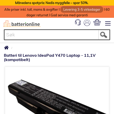
Månedens spotpris: Nedis myggfelle – spar 50%.
Alle priser inkl. toll, moms & avgifter I
Levering 3-5 virkedager
I 60
dager returret I God service med garanti
Min handlek
Batteri til Lenovo IdeaPad Y470 Laptop - 11,1V
(kompatibelt)
Gå
til
slutten
av
bildegalleri