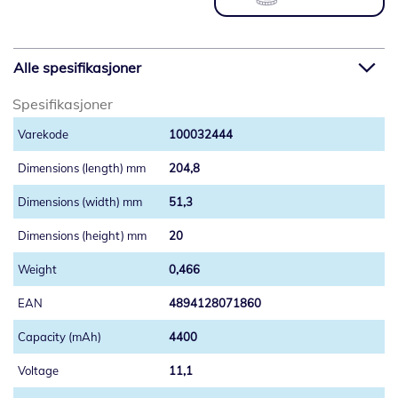
Alle spesifikasjoner
Spesifikasjoner
100032444
204,8
51,3
20
0,466
4894128071860
4400
11,1