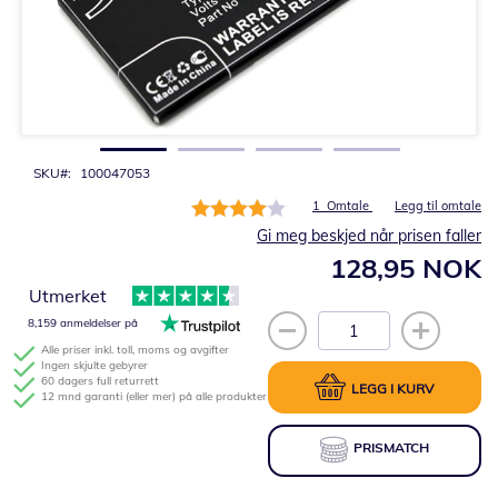
Gå
til
begynnelsen
av
bildegalleri
SKU
100047053
Rating:
1
Omtale
Legg til omtale
80%
Gi meg beskjed når prisen faller
128,95 NOK
Utmerket
8,159 anmeldelser på
Alle priser inkl. toll, moms og avgifter
Ingen skjulte gebyrer
60 dagers full returrett
LEGG I KURV
12 mnd garanti (eller mer) på alle produkter
PRISMATCH