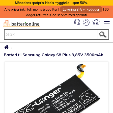
Månedens spotpris: Nedis myggfelle – spar 50%.
Alle priser inkl. toll, moms & avgifter I
Levering 3-5 virkedager
I 60
dager returret I God service med garanti
Min handlek
Batteri til Samsung Galaxy S8 Plus 3,85V 3500mAh
Gå
til
slutten
av
bildegalleri