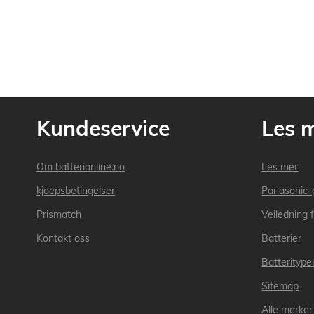
Kundeservice
Les 
Om batterionline.no
Les mer
kjoepsbetingelser
Panasonic-
Prismatch
Veiledning f
Kontakt oss
Batterier
Batteritype
Sitemap
Alle merker