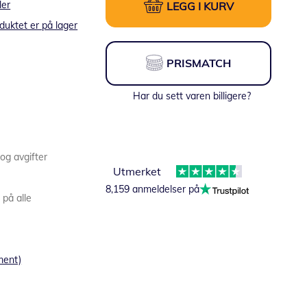
ler
LEGG I KURV
duktet er på lager
PRISMATCH
Har du sett varen billigere?
 og avgifter
Utmerket
8,159 anmeldelser på
 på alle
ment)