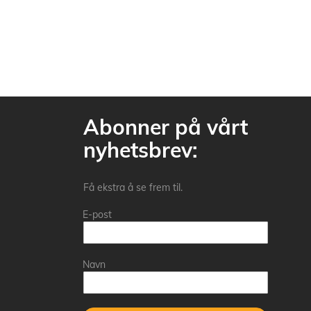
Abonner på vårt
nyhetsbrev:
Få ekstra å se frem til.
E-post
Navn