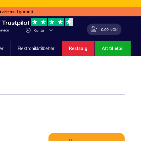
ervice med garanti
Min handlekurv
Endring
0,00 NOK
rvice
Konto
ler
Elektronikktilbehør
Restsalg
Alt til elbil