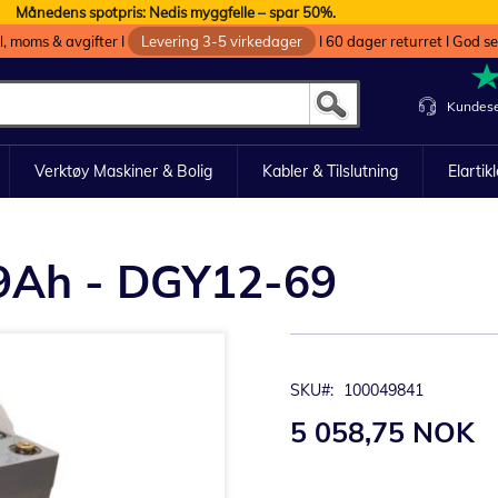
Månedens spotpris: Nedis myggfelle – spar 50%.
oll, moms & avgifter I
Levering 3-5 virkedager
I 60 dager returret I God s
Kundese
Verktøy Maskiner & Bolig
Kabler & Tilslutning
Elartik
69Ah - DGY12-69
SKU
100049841
5 058,75 NOK