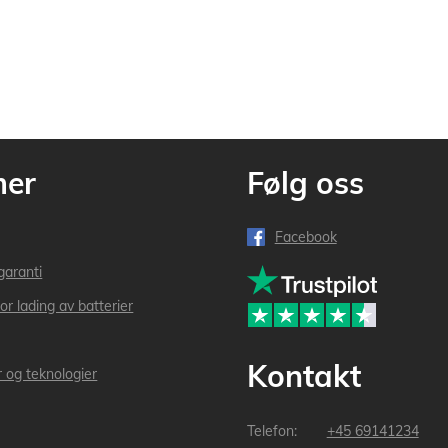
mer
Følg oss
Facebook
garanti
or lading av batterier
Kontakt
r og teknologier
+45 69141234