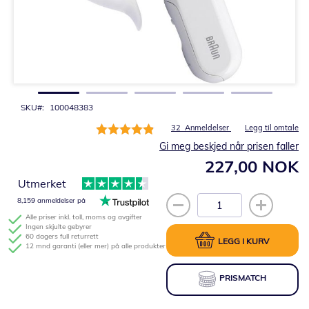
Gå
til
begynnelsen
av
bildegalleri
SKU
100048383
Rating:
32
Anmeldelser
Legg til omtale
98%
Gi meg beskjed når prisen faller
227,00 NOK
Utmerket
8,159 anmeldelser på
Alle priser inkl. toll, moms og avgifter
Ingen skjulte gebyrer
60 dagers full returrett
LEGG I KURV
12 mnd garanti (eller mer) på alle produkter
PRISMATCH