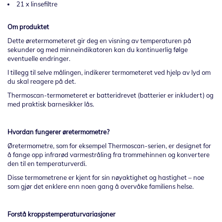
21 x linsefiltre
Om produktet
Dette øretermometeret gir deg en visning av temperaturen på
sekunder og med minneindikatoren kan du kontinuerlig følge
eventuelle endringer.
I tillegg til selve målingen, indikerer termometeret ved hjelp av lyd om
du skal reagere på det.
Thermoscan-termometeret er batteridrevet (batterier er inkludert) og
med praktisk barnesikker lås.
Hvordan fungerer øretermometre?
Øretermometre, som for eksempel Thermoscan-serien, er designet for
å fange opp infrarød varmestråling fra trommehinnen og konvertere
den til en temperaturverdi.
Disse termometrene er kjent for sin nøyaktighet og hastighet – noe
som gjør det enklere enn noen gang å overvåke familiens helse.
Forstå kroppstemperaturvariasjoner