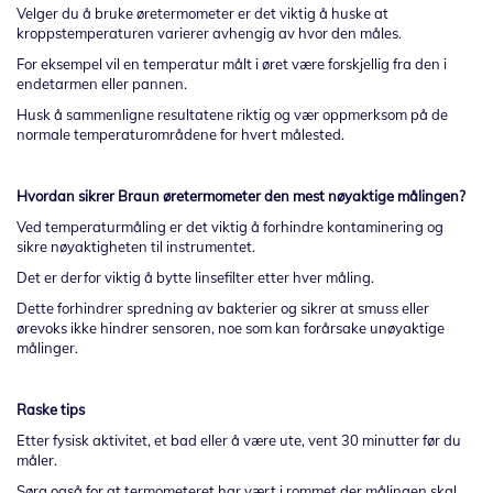
Velger du å bruke øretermometer er det viktig å huske at
kroppstemperaturen varierer avhengig av hvor den måles.
For eksempel vil en temperatur målt i øret være forskjellig fra den i
endetarmen eller pannen.
Husk å sammenligne resultatene riktig og vær oppmerksom på de
normale temperaturområdene for hvert målested.
Hvordan sikrer Braun øretermometer den mest nøyaktige målingen?
Ved temperaturmåling er det viktig å forhindre kontaminering og
sikre nøyaktigheten til instrumentet.
Det er derfor viktig å bytte linsefilter etter hver måling.
Dette forhindrer spredning av bakterier og sikrer at smuss eller
ørevoks ikke hindrer sensoren, noe som kan forårsake unøyaktige
målinger.
Raske tips
Etter fysisk aktivitet, et bad eller å være ute, vent 30 minutter før du
måler.
Sørg også for at termometeret har vært i rommet der målingen skal