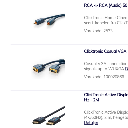
RCA -> RCA (Audio) 50
ClickTronic Home Cine
scart-kabelen fra ClickT
Varekode: 2533
Clicktronic Casual VGA 
Casual VGA connection c
signals up to WUXGA
D
Varekode: 100020866
ClickTronic Active Disp
Hz - 2M
ClickTronic Active Displ
(4K/60Hz), 2 m, hengebok
Detaljer