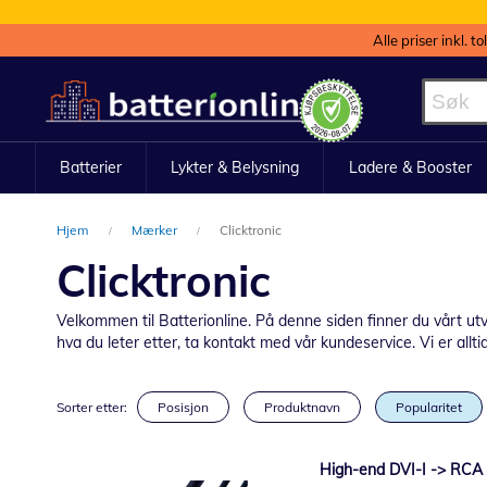
Alle priser inkl. t
Hopp
til
innhold
Batterier
Lykter & Belysning
Ladere & Booster
Hjem
Mærker
Clicktronic
Clicktronic
Velkommen til Batterionline. På denne siden finner du vårt utva
hva du leter etter, ta kontakt med vår kundeservice. Vi er alltid
Sorter etter:
Posisjon
Produktnavn
Popularitet
High-end DVI-I -> RCA 