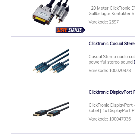
20 Meter ClickTronic D
Gullbelagte Kontakter Sp
Varekode: 2597
Clicktronic Casual Ster
Casual Stereo audio cab
powerful stereo sound
Varekode: 100020878
Clicktronic DisplayPor
ClickTronic DisplayPort
kabel | 1x DisplayPort P
Varekode: 100047036