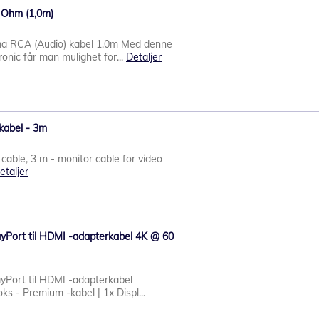
 Ohm (1,0m)
ma RCA (Audio) kabel 1,0m Med denne
ronic får man mulighet for...
Detaljer
kabel - 3m
able, 3 m - monitor cable for video
etaljer
layPort til HDMI -adapterkabel 4K @ 60
ayPort til HDMI -adapterkabel
s - Premium -kabel | 1x Displ...