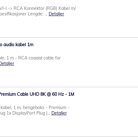
VI-I -> RCA Konnektor (RGB) Kabel m/
esifikasjoner Lengde: ...
Detaljer
eo audio kabel 1m
le, 1 m - RCA coaxial cable for
Detaljer
t Premium Cable UHD 8K @ 60 Hz - 1M
 -kabel, 1 m, hengeboks - Premium -
lug 1x DisplayPort Plug |...
Detaljer