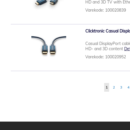
HD and 3D TV with Eth
Varekode: 100020839
Clicktronic Casual Disp
Casual DisplayPort cable
HD- and 3D content
Det
Varekode: 100020952
Side
You're currentl
Side
Side
S
1
2
3
4