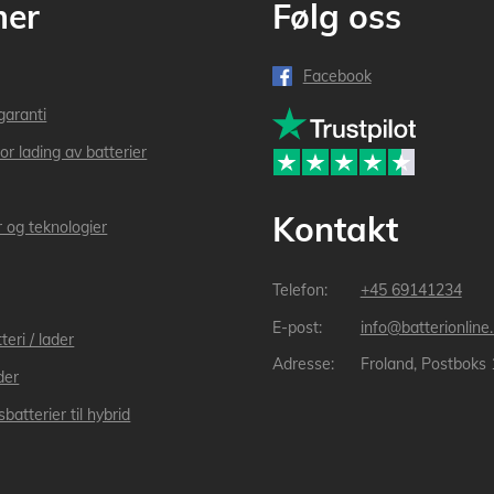
mer
Følg oss
Facebook
garanti
or lading av batterier
Kontakt
r og teknologier
+45 69141234
info@batterionline
teri / lader
Froland, Postboks
der
batterier til hybrid