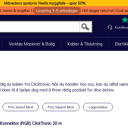
Månedens spotpris: Nedis myggfelle – spar 50%.
oll, moms & avgifter I
Levering 3-5 virkedager
I 60 dager returret I God s
Kundese
Verktøy Maskiner & Bolig
Kabler & Tilslutning
Elartik
lg av kabler fra Clicktronic. Når du handler hos oss, kan du alltid være
 klare til å hjelpe deg med å finne riktig produkt for dine behov.
Pris: lavest først
Pris: høyest først
Lagerstatus
Konnektor (RGB) ClickTronic 20 m