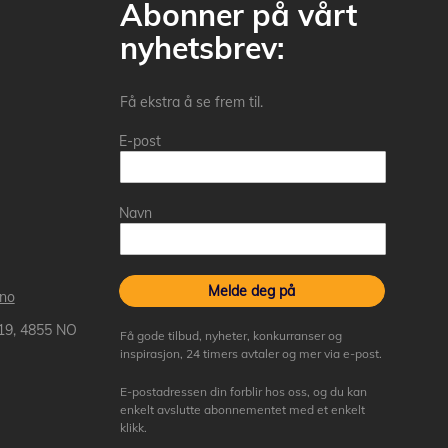
Abonner på vårt
nyhetsbrev:
Få ekstra å se frem til.
E-post
Navn
Melde deg på
.no
 19, 4855 NO
Få gode tilbud, nyheter, konkurranser og
inspirasjon, 24 timers avtaler og mer via e-post.
E-postadressen din forblir hos oss, og du kan
enkelt avslutte abonnementet med et enkelt
klikk.