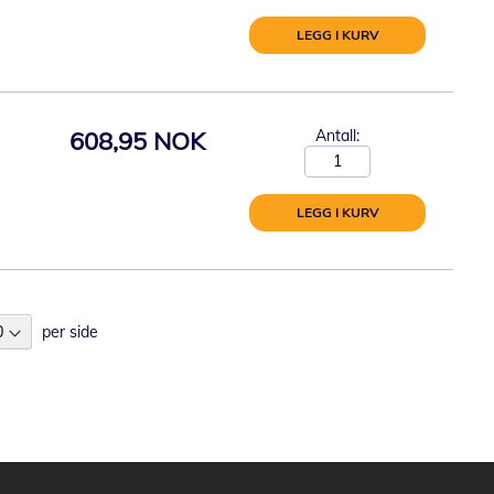
LEGG I KURV
608,95 NOK
Antall:
LEGG I KURV
per side