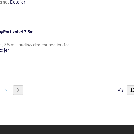
ernet
Detaljer
layPort kabel 7,5m
, 7.5 m - audio/video connection for
aljer
Vis
y reading page
ide
Side
Side
Neste
5