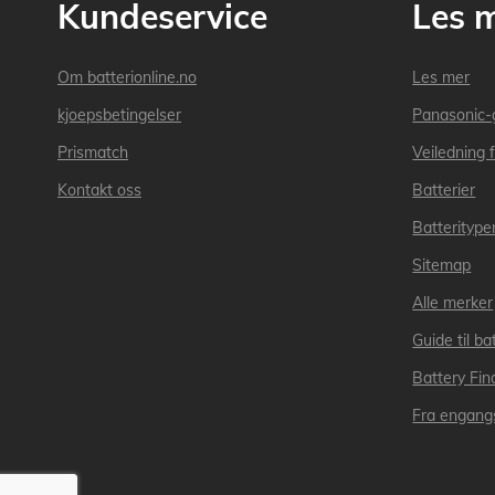
Kundeservice
Les 
Om batterionline.no
Les mer
kjoepsbetingelser
Panasonic-
Prismatch
Veiledning f
Kontakt oss
Batterier
Batteritype
Sitemap
Alle merker
Guide til bat
Battery Fin
Fra engangs