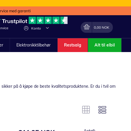
ervice med garanti
Min handlekurv
Endring
0,00 NOK
rvice
Konto
ler
Elektronikktilbehør
Restsalg
Alt til elbil
 sikker på å kjøpe de beste kvalitetsproduktene. Er du i tvil om
Antall: