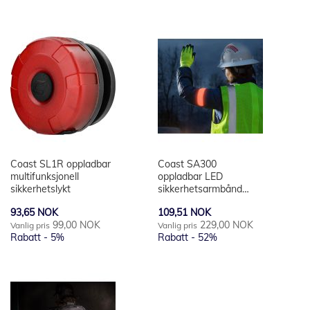
Coast SL1R oppladbar
Coast SA300
multifunksjonell
oppladbar LED
sikkerhetslykt
sikkerhetsarmbånd
med USB
Spesialpris
Spesialpris
93,65 NOK
109,51 NOK
99,00 NOK
229,00 NOK
Vanlig pris
Vanlig pris
Rabatt
- 5%
Rabatt
- 52%