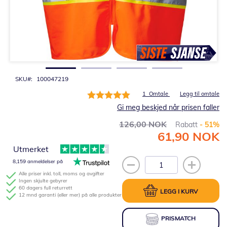
Gå
til
begynnelsen
av
bildegalleri
SKU
100047219
Rating:
1
Omtale
Legg til omtale
100%
Gi meg beskjed når prisen faller
126,00 NOK
Rabatt
- 51%
61,90 NOK
Spesialpris
Utmerket
8,159 anmeldelser på
Alle priser inkl. toll, moms og avgifter
Ingen skjulte gebyrer
60 dagers full returrett
LEGG I KURV
12 mnd garanti (eller mer) på alle produkter
PRISMATCH