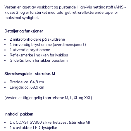
Vesten er laget av vaskbart og pustende High-Vis nettingstoff (ANSI-
klasse 2) og er forsterket med tofarget retroreflekterende tape for
maksimal synlighet.
Detaljer og funksjoner
2 mikrofonholdere på skuldrene
1 innvendig brystlomme (overdimensjonert)
1 utvendig brystlomme
Refleksmerke i nakken for lysklips
Glidelås foran for sikker passform
Størrelsesguide - størrelse. M
Bredde: ca. 64,8 cm
Lengde: ca. 69,9 cm
(Vesten er tilgjengelig i størrelsene M, L, XL og XXL)
Innhold i pakken
1 x COAST SV350 sikkerhetsvest (størrelse M)
1 x avtakbar LED-lysbjelke