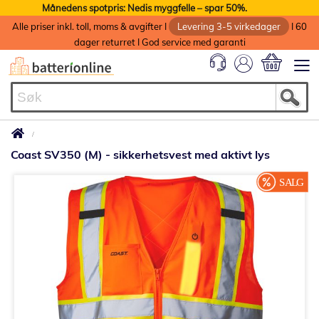
Månedens spotpris: Nedis myggfelle – spar 50%.
Alle priser inkl. toll, moms & avgifter I
Levering 3-5 virkedager
I 60
dager returret I God service med garanti
Min handlek
Coast SV350 (M) - sikkerhetsvest med aktivt lys
Gå
til
slutten
av
bildegalleri