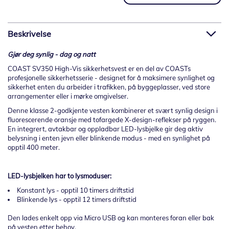
Beskrivelse
Gjør deg synlig - dag og natt
COAST SV350 High-Vis sikkerhetsvest er en del av COASTs
profesjonelle sikkerhetsserie - designet for å maksimere synlighet og
sikkerhet enten du arbeider i trafikken, på byggeplasser, ved store
arrangementer eller i mørke omgivelser.
Denne klasse 2-godkjente vesten kombinerer et svært synlig design i
fluorescerende oransje med tofargede X-design-reflekser på ryggen.
En integrert, avtakbar og oppladbar LED-lysbjelke gir deg aktiv
belysning i enten jevn eller blinkende modus - med en synlighet på
opptil 400 meter.
LED-lysbjelken har to lysmoduser:
Konstant lys - opptil 10 timers driftstid
Blinkende lys - opptil 12 timers driftstid
Den lades enkelt opp via Micro USB og kan monteres foran eller bak
på vesten etter behov.