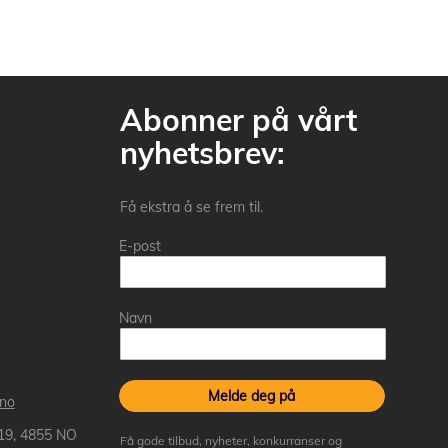
Abonner på vårt
nyhetsbrev:
Få ekstra å se frem til.
E-post
Navn
Melde deg på
.no
 19, 4855 NO
Få gode tilbud, nyheter, konkurranser og