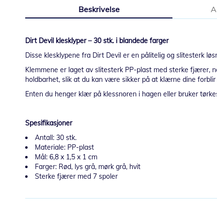
til
Beskrivelse
A
begynnelsen
av
bildegalleri
Dirt Devil klesklyper – 30 stk. i blandede farger
Disse klesklypene fra Dirt Devil er en pålitelig og slitesterk 
Klemmene er laget av slitesterk PP-plast med sterke fjærer, no
holdbarhet, slik at du kan være sikker på at klærne dine forbl
Enten du henger klær på klessnoren i hagen eller bruker tørkes
Spesifikasjoner
Antall: 30 stk.
Materiale: PP-plast
Mål: 6,8 x 1,5 x 1 cm
Farger: Rød, lys grå, mørk grå, hvit
Sterke fjærer med 7 spoler