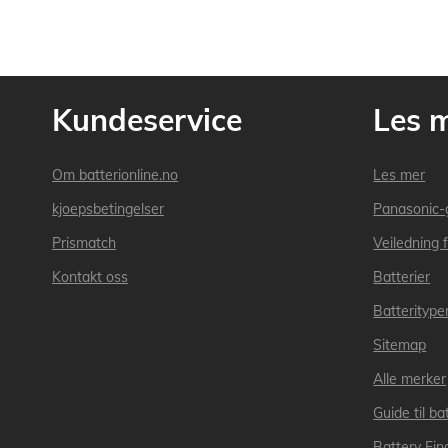
Kundeservice
Les 
Om batterionline.no
Les mer
kjoepsbetingelser
Panasonic-
Prismatch
Veiledning f
Kontakt oss
Batterier
Batteritype
Sitemap
Alle merker
Guide til bat
Battery Fin