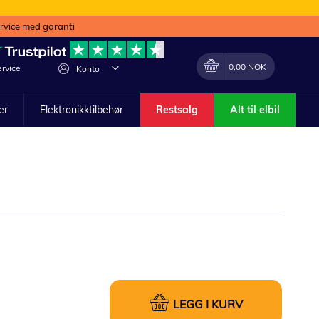
ervice med garanti
Min handlekurv
Endring
0,00 NOK
rvice
Konto
ler
Elektronikktilbehør
Restsalg
Alt til elbil
LEGG I KURV