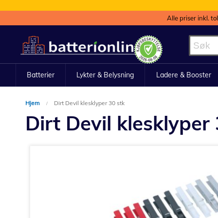
Alle priser inkl. t
Hopp
til
innhold
Batterier
Lykter & Belysning
Ladere & Booster
Hjem
Dirt Devil klesklyper 30 stk
Dirt Devil klesklyper
Gå
til
slutten
av
bildegalleri