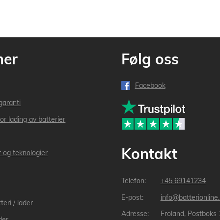
mer
Følg oss
Facebook
garanti
or lading av batterier
Kontakt
r og teknologier
+45 69141234
info@batterionline
teri / lader
Froland, Postboks
der