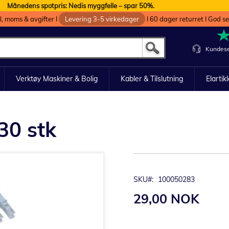
Månedens spotpris: Nedis myggfelle – spar 50%.
oll, moms & avgifter I
Levering 3-5 virkedager
I 60 dager returret I God s
Kundese
Verktøy Maskiner & Bolig
Kabler & Tilslutning
Elartik
 30 stk
SKU
100050283
29,00 NOK