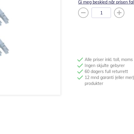
Gi meg beskjed når prisen fal
Alle priser inkl. toll, moms
Ingen skjulte gebyrer
60 dagers full returrett
12 mnd garanti (eller mer)
produkter