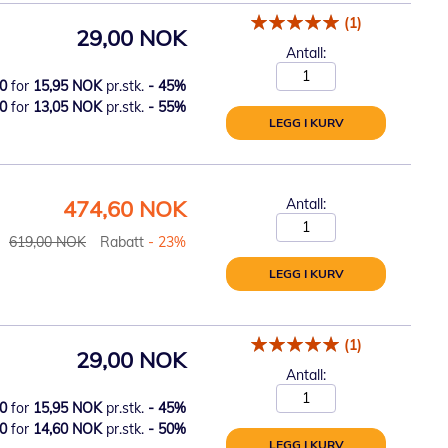
(1)
29,00 NOK
Antall:
0
for
15,95 NOK
pr.stk.
-
45
%
0
for
13,05 NOK
pr.stk.
-
55
%
LEGG I KURV
Spesialpris
474,60 NOK
Antall:
619,00 NOK
Rabatt
- 23%
LEGG I KURV
(1)
29,00 NOK
Antall:
0
for
15,95 NOK
pr.stk.
-
45
%
0
for
14,60 NOK
pr.stk.
-
50
%
LEGG I KURV