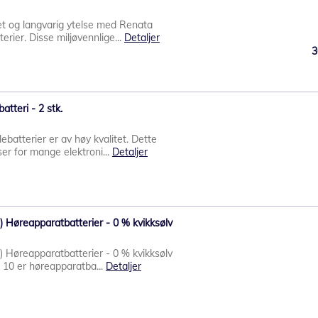
et og langvarig ytelse med Renata
erier. Disse miljøvennlige...
Detaljer
3
tteri - 2 stk.
ebatterier er av høy kvalitet. Dette
er for mange elektroni...
Detaljer
) Høreapparatbatterier - 0 % kvikksølv
) Høreapparatbatterier - 0 % kvikksølv
a 10 er høreapparatba...
Detaljer