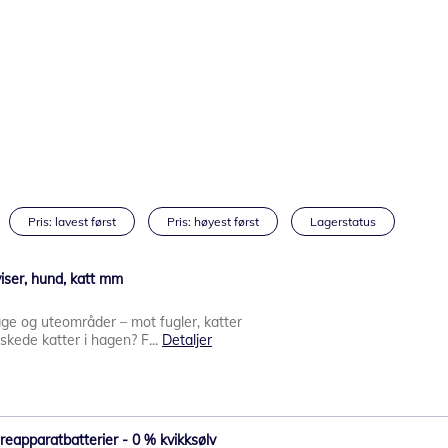
Pris: lavest først
Pris: høyest først
Lagerstatus
iser, hund, katt mm
age og uteområder – mot fugler, katter
kede katter i hagen? F...
Detaljer
reapparatbatterier - 0 % kvikksølv