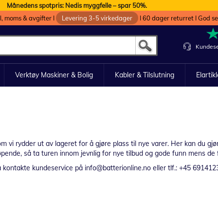
Månedens spotpris: Nedis myggfelle – spar 50%.
oll, moms & avgifter I
Levering 3-5 virkedager
I 60 dager returret I God s
Kundese
Verktøy Maskiner & Bolig
Kabler & Tilslutning
Elartik
om vi rydder ut av lageret for å gjøre plass til nye varer. Her kan du gjø
øpende, så ta turen innom jevnlig for nye tilbud og gode funn mens de fo
 kontakte kundeservice på info@batterionline.no eller tlf.: +45 691412