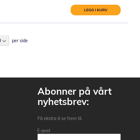
LEGG I KURV
per side
Abonner på vårt
nyhetsbrev:
Få ekstra å se frem til.
E-post