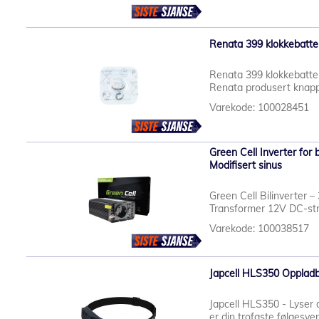
Renata 399 klokkebatteri
Renata 399 klokkebatteri
Renata produsert knappc
Varekode: 100028451
Green Cell Inverter for
Modifisert sinus
Green Cell Bilinverter
Transformer 12V DC-strøm
Varekode: 100038517
Japcell HLS350 Oppladb
Japcell HLS350 - Lyser 
er din trofaste følgesv