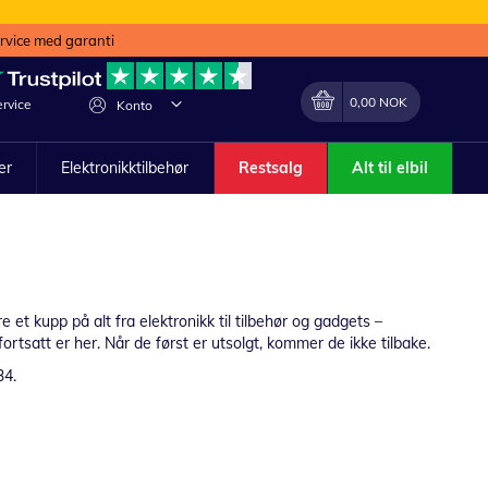
ervice med garanti
Min handlekurv
Endring
0,00 NOK
rvice
Konto
ler
Elektronikktilbehør
Restsalg
Alt til elbil
re et kupp på alt fra elektronikk til tilbehør og gadgets –
rtsatt er her. Når de først er utsolgt, kommer de ikke tilbake.
34.