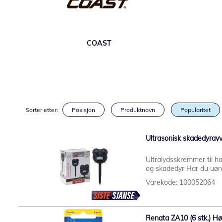
COAST
Sorter etter:
Posisjon
Produktnavn
Popularitet
Ultrasonisk skadedyravv
Ultralydsskremmer til h
og skadedyr Har du uøns
Varekode: 100052064
Renata ZA10 (6 stk.) Hø