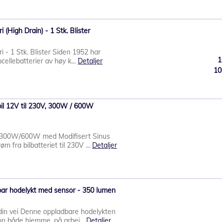
 (High Drain) - 1 Stk. Blister
 - 1 Stk. Blister Siden 1952 har
1
ellebatterier av høy k...
Detaljer
10
 bil 12V til 230V, 300W / 600W
 – 300W/600W med Modifisert Sinus
 fra bilbatteriet til 230V ...
Detaljer
ar hodelykt med sensor - 350 lumen
din vei Denne oppladbare hodelykten
enn både hjemme, på arbei...
Detaljer