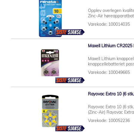
Opplev overlegen kvalit
Zinc-Air høreapparatbatt
Varekode: 100014035
Maxell Lithium CR2025 ba
Maxell Lithium knappcell
knappcellebatteriet pass
Varekode: 100049665
Rayovac Extra 10 (6 stk.
Rayovac Extra 10 (6 stk.
(Zinc-Air) Rayovac Extr
Varekode: 100052236