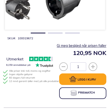
Gå
til
begynnelsen
av
bildegalleri
SKU
100019672
Gi meg beskjed når prisen faller
120,95 NOK
Utmerket
8,159 anmeldelser på
Alle priser inkl. toll, moms og avgifter
Ingen skjulte gebyrer
60 dagers full returrett
LEGG I KURV
12 mnd garanti (eller mer) på alle produkter
PRISMATCH