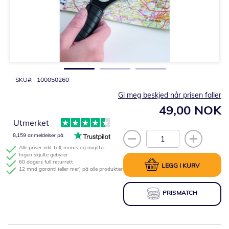
Gå
til
begynnelsen
av
bildegalleri
SKU
100050260
Gi meg beskjed når prisen faller
49,00 NOK
Utmerket
8,159 anmeldelser på
Alle priser inkl. toll, moms og avgifter
Ingen skjulte gebyrer
60 dagers full returrett
LEGG I KURV
12 mnd garanti (eller mer) på alle produkter
PRISMATCH