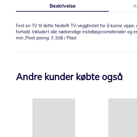
til
Beskrivelse
A
begynnelsen
av
bildegalleri
Fest en TV til dette Nedis® TV-veggfestet for å kunne vippe, dre
forhold. Inkludert alle nødvendige installasjonsmaterialer og
mm ,Pivot poeng: 3 ,Stål / Plast
Andre kunder købte også