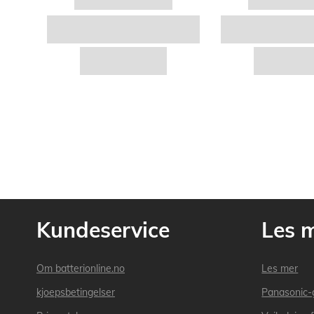
Kundeservice
Les 
Om batterionline.no
Les mer
kjoepsbetingelser
Panasonic-