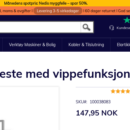
Månedens spotpris: Nedis myggfelle – spar 50%.
oll, moms & avgifter I
Levering 3-5 virkedager
I 60 dager returret I God s
Kundese
Verktøy Maskiner & Bolig
Kabler & Tilslutning
Elartik
feste med vippefunksjon
Rating:
100%
SKU
100038083
147,95 NOK