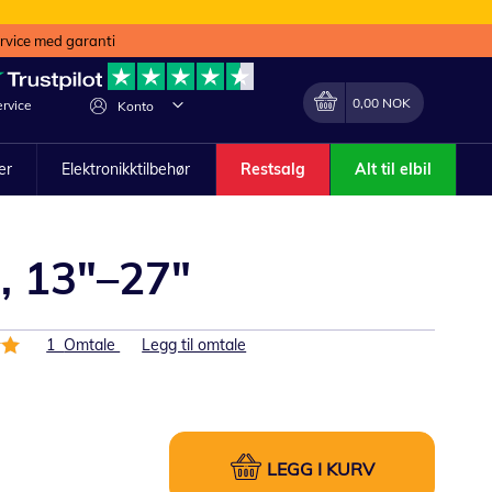
ervice med garanti
Min handlekurv
Endring
0,00 NOK
rvice
Konto
ler
Elektronikktilbehør
Restsalg
Alt til elbil
, 13"–27"
1
Omtale
Legg til omtale
LEGG I KURV