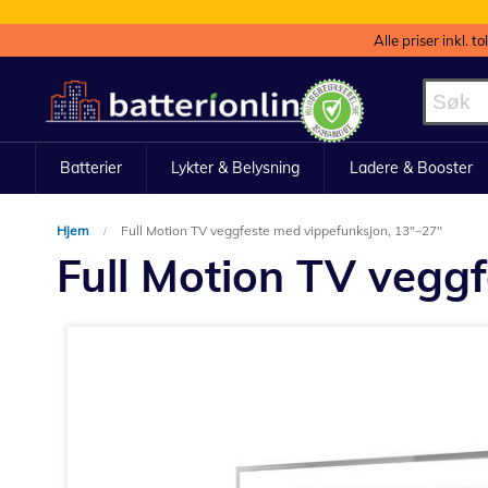
Alle priser inkl. t
Hopp
til
innhold
Batterier
Lykter & Belysning
Ladere & Booster
Hjem
Full Motion TV veggfeste med vippefunksjon, 13"–27"
Full Motion TV vegg
Gå
til
slutten
av
bildegalleri