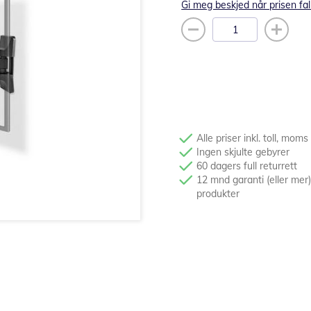
Gi meg beskjed når prisen fal
Alle priser inkl. toll, moms
Ingen skjulte gebyrer
60 dagers full returrett
12 mnd garanti (eller mer)
produkter