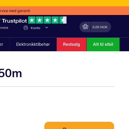
ervice med garanti
Min handlekurv
Endring
0,00 NOK
rvice
Konto
ler
Elektronikktilbehør
Restsalg
Alt til elbil
 50m