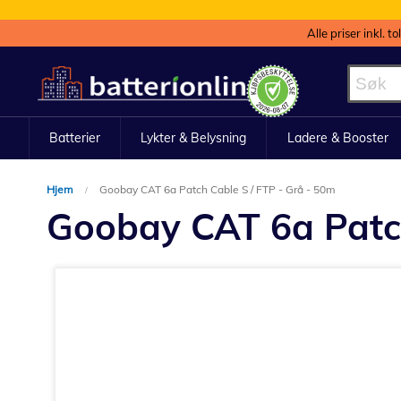
Alle priser inkl. t
Hopp
til
innhold
Batterier
Lykter & Belysning
Ladere & Booster
Hjem
Goobay CAT 6a Patch Cable S / FTP - Grå - 50m
Goobay CAT 6a Patch
Gå
til
slutten
av
bildegalleri