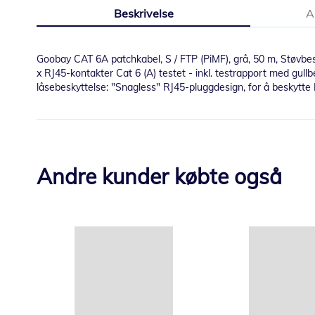
til
Beskrivelse
A
begynnelsen
av
bildegalleri
Goobay CAT 6A patchkabel, S / FTP (PiMF), grå, 50 m, Støvbe
x RJ45-kontakter Cat 6 (A) testet - inkl. testrapport med gullb
låsebeskyttelse: "Snagless" RJ45-pluggdesign, for å beskytte
Andre kunder købte også