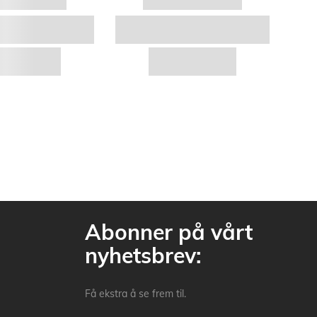
Abonner på vårt
nyhetsbrev:
Få ekstra å se frem til.