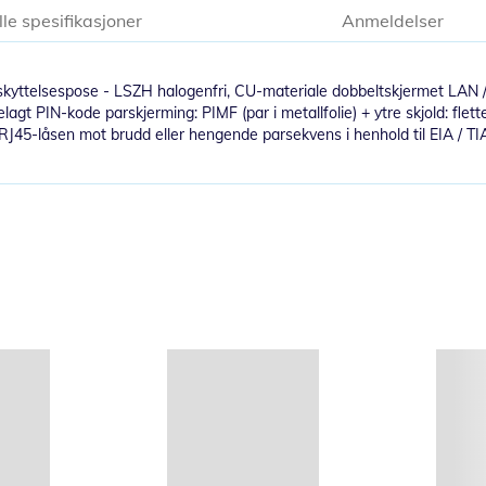
lle spesifikasjoner
Anmeldelser
skyttelsespose - LSZH halogenfri, CU-materiale dobbeltskjermet LAN /
elagt PIN-kode parskjerming: PIMF (par i metallfolie) + ytre skjold: fle
 RJ45-låsen mot brudd eller hengende parsekvens i henhold til EIA / T