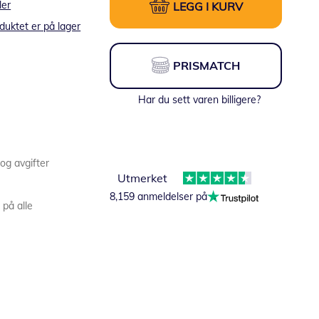
ler
LEGG I KURV
duktet er på lager
PRISMATCH
Har du sett varen billigere?
 og avgifter
Utmerket
8,159 anmeldelser på
 på alle