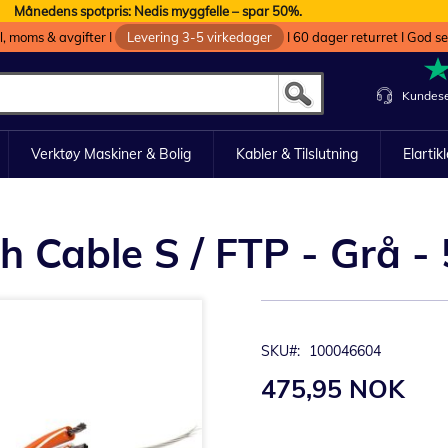
Månedens spotpris: Nedis myggfelle – spar 50%.
oll, moms & avgifter I
Levering 3-5 virkedager
I 60 dager returret I God s
Kundese
Verktøy Maskiner & Bolig
Kabler & Tilslutning
Elartik
 Cable S / FTP - Grå -
SKU
100046604
475,95 NOK