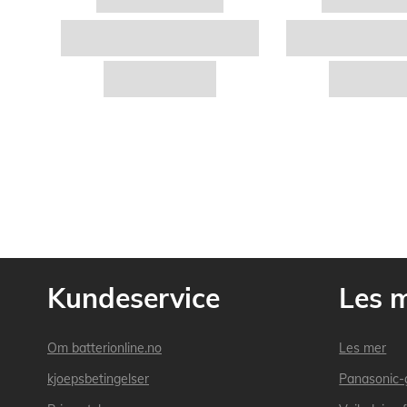
Kundeservice
Les 
Om batterionline.no
Les mer
kjoepsbetingelser
Panasonic-