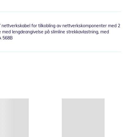
 nettverkskabel for tilkobling av nettverkskomponenter med 2
tte med lengdeangivelse på slimline strekkavlastning, med
IA 568B