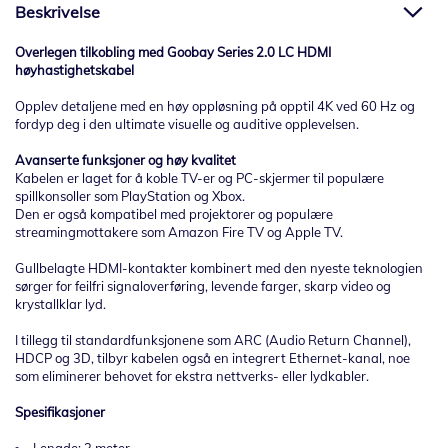
Beskrivelse
Overlegen tilkobling med Goobay Series 2.0 LC HDMI
høyhastighetskabel
Opplev detaljene med en høy oppløsning på opptil 4K ved 60 Hz og
fordyp deg i den ultimate visuelle og auditive opplevelsen.
Avanserte funksjoner og høy kvalitet
Kabelen er laget for å koble TV-er og PC-skjermer til populære
spillkonsoller som PlayStation og Xbox.
Den er også kompatibel med projektorer og populære
streamingmottakere som Amazon Fire TV og Apple TV.
Gullbelagte HDMI-kontakter kombinert med den nyeste teknologien
sørger for feilfri signaloverføring, levende farger, skarp video og
krystallklar lyd.
I tillegg til standardfunksjonene som ARC (Audio Return Channel),
HDCP og 3D, tilbyr kabelen også en integrert Ethernet-kanal, noe
som eliminerer behovet for ekstra nettverks- eller lydkabler.
Spesifikasjoner