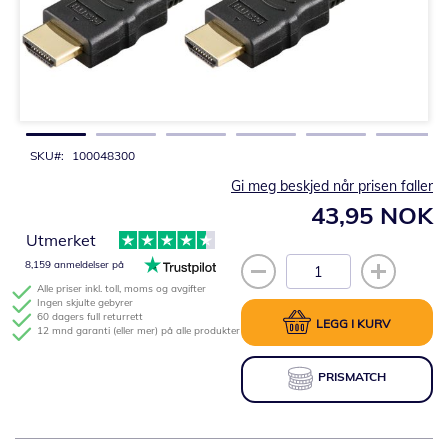
Gå
til
begynnelsen
av
bildegalleri
SKU
100048300
Gi meg beskjed når prisen faller
43,95 NOK
Utmerket
8,159 anmeldelser på
Alle priser inkl. toll, moms og avgifter
Ingen skjulte gebyrer
60 dagers full returrett
LEGG I KURV
12 mnd garanti (eller mer) på alle produkter
PRISMATCH