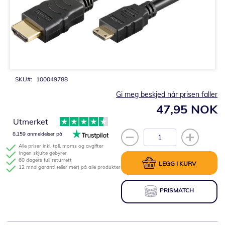
Gå
til
begynnelsen
av
bildegalleri
SKU
100049788
Gi meg beskjed når prisen faller
47,95 NOK
Utmerket
8,159 anmeldelser på
Alle priser inkl. toll, moms og avgifter
Ingen skjulte gebyrer
60 dagers full returrett
LEGG I KURV
12 mnd garanti (eller mer) på alle produkter
PRISMATCH