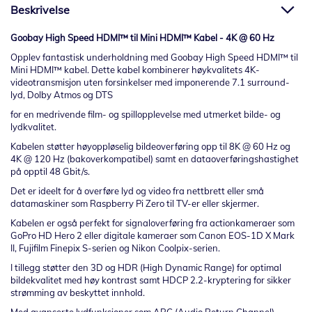
Beskrivelse
Goobay High Speed HDMI™ til Mini HDMI™ Kabel - 4K @ 60 Hz
Opplev fantastisk underholdning med Goobay High Speed HDMI™ til
Mini HDMI™ kabel. Dette kabel kombinerer høykvalitets 4K-
videotransmisjon uten forsinkelser med imponerende 7.1 surround-
lyd, Dolby Atmos og DTS
for en medrivende film- og spillopplevelse med utmerket bilde- og
lydkvalitet.
Kabelen støtter høyoppløselig bildeoverføring opp til 8K @ 60 Hz og
4K @ 120 Hz (bakoverkompatibel) samt en dataoverføringshastighet
på opptil 48 Gbit/s.
Det er ideelt for å overføre lyd og video fra nettbrett eller små
datamaskiner som Raspberry Pi Zero til TV-er eller skjermer.
Kabelen er også perfekt for signaloverføring fra actionkameraer som
GoPro HD Hero 2 eller digitale kameraer som Canon EOS-1D X Mark
II, Fujifilm Finepix S-serien og Nikon Coolpix-serien.
I tillegg støtter den 3D og HDR (High Dynamic Range) for optimal
bildekvalitet med høy kontrast samt HDCP 2.2-kryptering for sikker
strømming av beskyttet innhold.