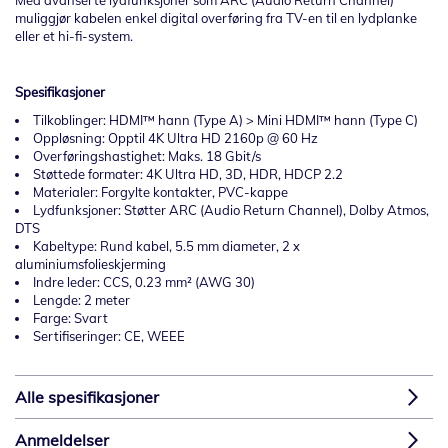
Med avanserte lydfunksjoner som ARC (Audio Return Channel)
muliggjør kabelen enkel digital overføring fra TV-en til en lydplanke
eller et hi-fi-system.
Spesifikasjoner
Tilkoblinger: HDMI™ hann (Type A) > Mini HDMI™ hann (Type C)
Oppløsning: Opptil 4K Ultra HD 2160p @ 60 Hz
Overføringshastighet: Maks. 18 Gbit/s
Støttede formater: 4K Ultra HD, 3D, HDR, HDCP 2.2
Materialer: Forgylte kontakter, PVC-kappe
Lydfunksjoner: Støtter ARC (Audio Return Channel), Dolby Atmos,
DTS
Kabeltype: Rund kabel, 5.5 mm diameter, 2 x
aluminiumsfolieskjerming
Indre leder: CCS, 0.23 mm² (AWG 30)
Lengde: 2 meter
Farge: Svart
Sertifiseringer: CE, WEEE
Alle spesifikasjoner
Anmeldelser