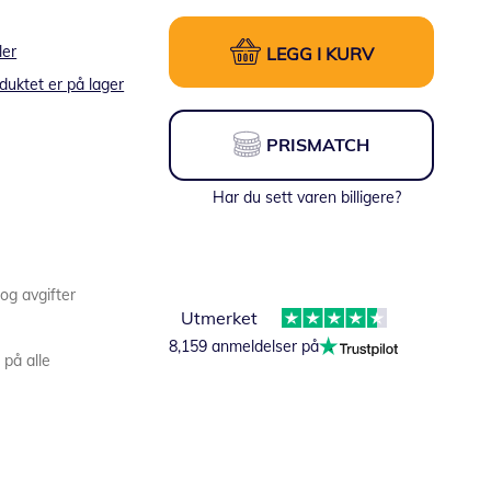
ler
LEGG I KURV
duktet er på lager
PRISMATCH
Har du sett varen billigere?
 og avgifter
Utmerket
8,159 anmeldelser på
 på alle