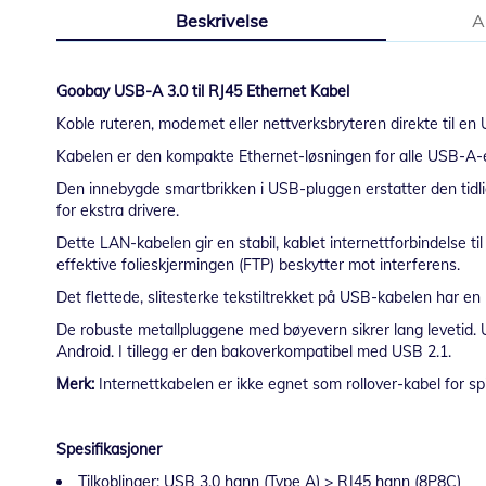
til
Beskrivelse
A
begynnelsen
av
bildegalleri
Goobay USB-A 3.0 til RJ45 Ethernet Kabel
Koble ruteren, modemet eller nettverksbryteren direkte til e
Kabelen er den kompakte Ethernet-løsningen for alle USB-A-
Den innebygde smartbrikken i USB-pluggen erstatter den tidl
for ekstra drivere.
Dette LAN-kabelen gir en stabil, kablet internettforbindelse 
effektive folieskjermingen (FTP) beskytter mot interferens.
Det flettede, slitesterke tekstiltrekket på USB-kabelen har e
De robuste metallpluggene med bøyevern sikrer lang leveti
Android. I tillegg er den bakoverkompatibel med USB 2.1.
Merk:
Internettkabelen er ikke egnet som rollover-kabel for spil
Spesifikasjoner
Tilkoblinger: USB 3.0 hann (Type A) > RJ45 hann (8P8C)