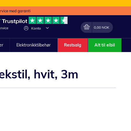
ervice med garanti
Min handlekurv
Endring
0,00 NOK
rvice
Konto
ler
Elektronikktilbehør
Restsalg
Alt til elbil
kstil, hvit, 3m