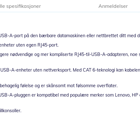
lle spesifikasjoner
Anmeldelser
n USB-A-port på den bærbare datamaskinen eller nettbrettet ditt med d
enheter uten egen RJ45-port.
igere nødvendige og mer kompliserte RJ45-til-USB-A-adapteren, noe so
til USB-A-enheter uten nettverksport. Med CAT 6-teknologi kan kabelen
n behagelig følelse og er skånsomt mot følsomme overflater.
d. USB-A-pluggen er kompatibel med populære merker som Lenovo, H
lkonsoller.