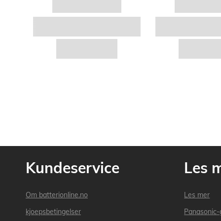
Kundeservice
Les 
Om batterionline.no
Les mer
kjoepsbetingelser
Panasonic-