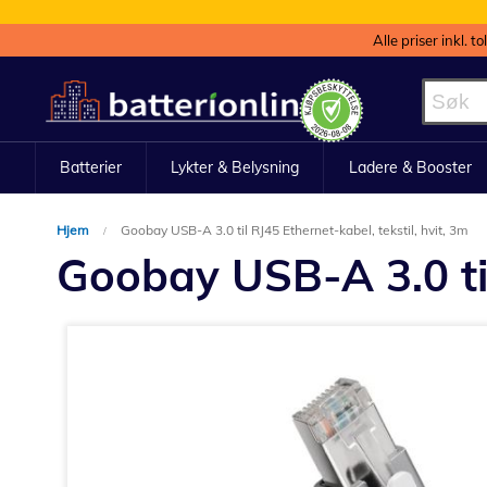
Alle priser inkl. t
Hopp
til
innhold
Batterier
Lykter & Belysning
Ladere & Booster
Hjem
Goobay USB-A 3.0 til RJ45 Ethernet-kabel, tekstil, hvit, 3m
Goobay USB-A 3.0 til 
Gå
til
slutten
av
bildegalleri