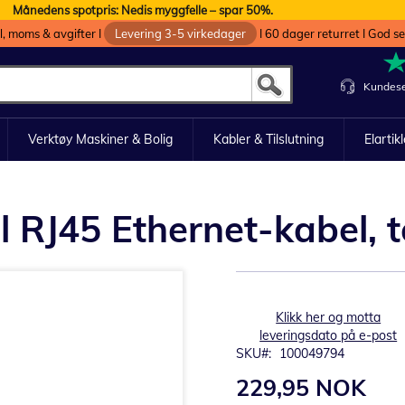
Månedens spotpris: Nedis myggfelle – spar 50%.
oll, moms & avgifter I
Levering 3-5 virkedager
I 60 dager returret I God s
Kundese
Verktøy Maskiner & Bolig
Kabler & Tilslutning
Elartik
RJ45 Ethernet-kabel, te
Klikk her og motta
leveringsdato på e-post
SKU
100049794
229,95 NOK