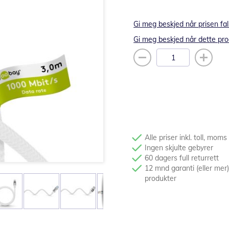
Gi meg beskjed når prisen fal
Gi meg beskjed når dette pro
Alle priser inkl. toll, moms
Ingen skjulte gebyrer
60 dagers full returrett
12 mnd garanti (eller mer)
produkter