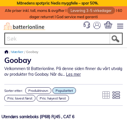
Månedens spotpris: Nedis myggfelle – spar 50%.
Alle priser inkl. toll, moms & avgifter I
Levering 3-5 virkedager
I 60
dager returret I God service med garanti
Min handlek
Mærker
Goobay
Goobay
Velkommen til Batterionline. På denne siden finner du vårt utvalg
av produkter fra Goobay. Når du...
Les mer
Sorter etter:
Produktnavn
Popularitet
Pris: lavest først
Pris: høyest først
Utendørs samleboks (IP68) RJ45 , CAT 6