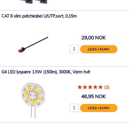
CAT 6 slim patchkabel U/UTP,sort, 0,15m
29,00 NOK
LEGG I KURV
G4 LED lyspære 1.5W (150lm), 3000K, Varm hvit
(2)
46,95 NOK
LEGG I KURV