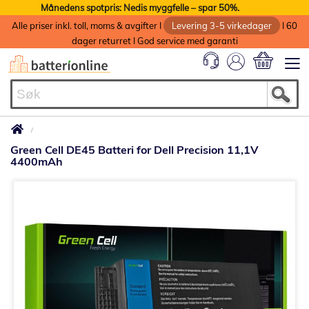
Månedens spotpris: Nedis myggfelle – spar 50%.
Alle priser inkl. toll, moms & avgifter I
Levering 3-5 virkedager
I 60
dager returret I God service med garanti
Min handlek
Green Cell DE45 Batteri for Dell Precision 11,1V
4400mAh
Gå
til
slutten
av
bildegalleri