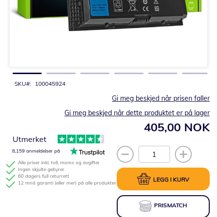
Gå
til
begynnelsen
av
bildegalleri
SKU
100045924
Gi meg beskjed når prisen faller
Gi meg beskjed når dette produktet er på lager
405,00 NOK
Utmerket
8,159 anmeldelser på
Alle priser inkl. toll, moms og avgifter
Ingen skjulte gebyrer
60 dagers full returrett
LEGG I KURV
12 mnd garanti (eller mer) på alle produkter
PRISMATCH