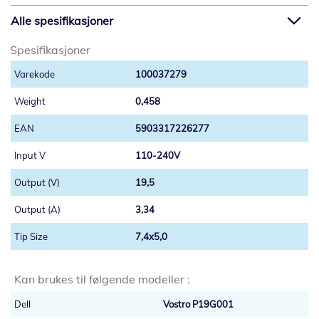
Alle spesifikasjoner
Spesifikasjoner
100037279
0,458
5903317226277
110-240V
19,5
3,34
7,4x5,0
Kan brukes til følgende modeller :
Dell
Vostro P19G001