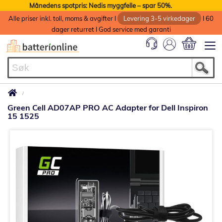
Månedens spotpris: Nedis myggfelle – spar 50%.
Alle priser inkl. toll, moms & avgifter I
Levering 3-5 virkedager
I 60
dager returret I God service med garanti
Min handlek
Green Cell AD07AP PRO AC Adapter for Dell Inspiron
15 1525
Gå
til
slutten
av
bildegalleri