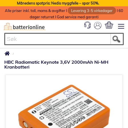
Månedens spotpris: Nedis myggfelle – spar 50%.
Alle priser inkl. toll, moms & avgifter I
Levering 3-5 virkedager
I 60
dager returret I God service med garanti
Min handlek
HBC Radiomatic Keynote 3,6V 2000mAh Ni-MH
Kranbatteri
Gå
til
slutten
av
bildegalleri