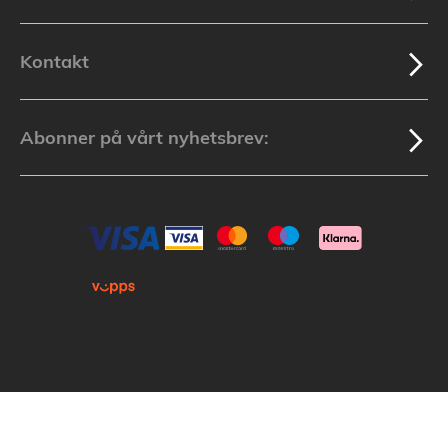
Kontakt
Abonner på vårt nyhetsbrev:
Kopirett © 2025 Lakuda (Org.nr: 913 439 279) Alle varemerker som nevnes i
nettbutikken tilhører de respektive varemerkers eiere.