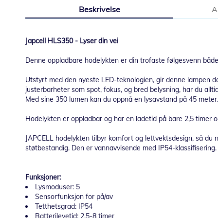
til
Beskrivelse
A
begynnelsen
av
bildegalleri
Japcell HLS350 - Lyser din vei
Denne oppladbare hodelykten er din trofaste følgesvenn både 
Utstyrt med den nyeste LED-teknologien, gir denne lampen d
justerbarheter som spot, fokus, og bred belysning, har du allti
Med sine 350 lumen kan du oppnå en lysavstand på 45 meter
Hodelykten er oppladbar og har en ladetid på bare 2,5 timer og 
JAPCELL hodelykten tilbyr komfort og lettvektsdesign, så du
støtbestandig. Den er vannavvisende med IP54-klassifisering.
Funksjoner:
Lysmoduser: 5
Sensorfunksjon for på/av
Tetthetsgrad: IP54
Batterilevetid: 2,5-8 timer