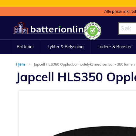
Alle priser inkl. t
Hopp
til
innhold
Batterier
Lykter & Belysning
Ladere & Booster
Hjem
Japcell HLS350 Oppladbar hodelykt med sensor - 350 lumen
Japcell HLS350 Oppl
Gå
til
slutten
av
bildegalleri