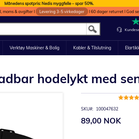
Månedens spotpris: Nedis myggfelle – spar 50%.
oll, moms & avgifter I
Levering 3-5 virkedager
I 60 dager returret I God s
Kundese
Verktøy Maskiner & Bolig
Kabler & Tilslutning
Elartik
adbar hodelykt med sen
Rating:
96%
SKU
100047632
89,00 NOK