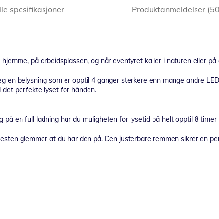
lle spesifikasjoner
Produktanmeldelser
5
hjemme, på arbeidsplassen, og når eventyret kaller i naturen eller på
eg en belysning som er opptil 4 ganger sterkere enn mange andre L
d det perfekte lyset for hånden.
.
på en full ladning har du muligheten for lysetid på helt opptil 8 timer 
 nesten glemmer at du har den på. Den justerbare remmen sikrer en pe