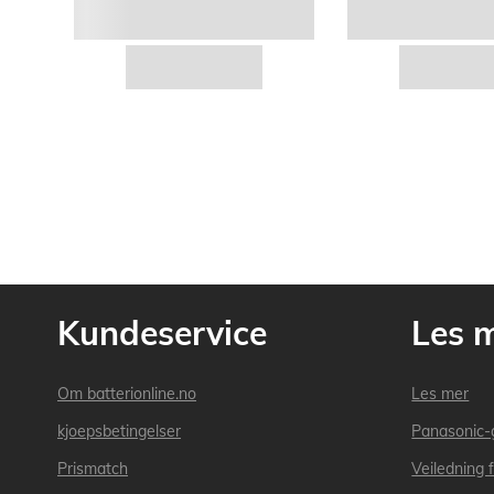
Kundeservice
Les 
Om batterionline.no
Les mer
kjoepsbetingelser
Panasonic-
Prismatch
Veiledning f