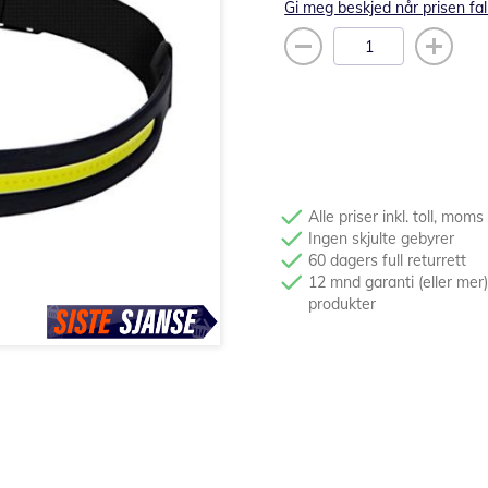
Gi meg beskjed når prisen fal
Alle priser inkl. toll, moms
Ingen skjulte gebyrer
60 dagers full returrett
12 mnd garanti (eller mer)
produkter