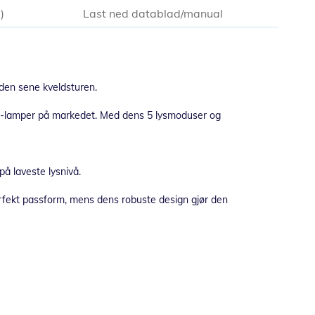
0
Last ned datablad/manual
 den sene kveldsturen.
ED-lamper på markedet. Med dens 5 lysmoduser og
på laveste lysnivå.
rfekt passform, mens dens robuste design gjør den