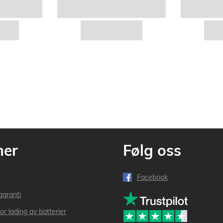
mer
Følg oss
Facebook
garanti
or lading av batterier