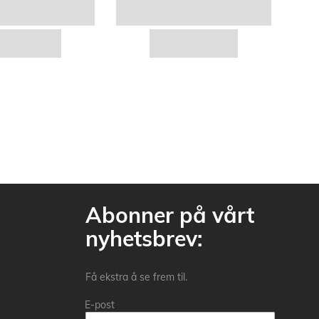
Abonner på vårt
nyhetsbrev:
Få ekstra å se frem til.
E-post