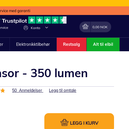
ervice med garanti
Min handlekurv
Endring
0,00 NOK
rvice
Konto
ler
Elektronikktilbehør
Restsalg
Alt til elbil
sor - 350 lumen
50
Anmeldelser
Legg til omtale
LEGG I KURV