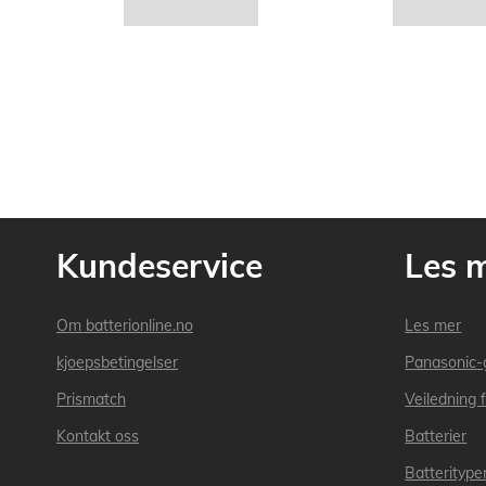
Kundeservice
Les 
Om batterionline.no
Les mer
kjoepsbetingelser
Panasonic-
Prismatch
Veiledning f
Kontakt oss
Batterier
Batteritype