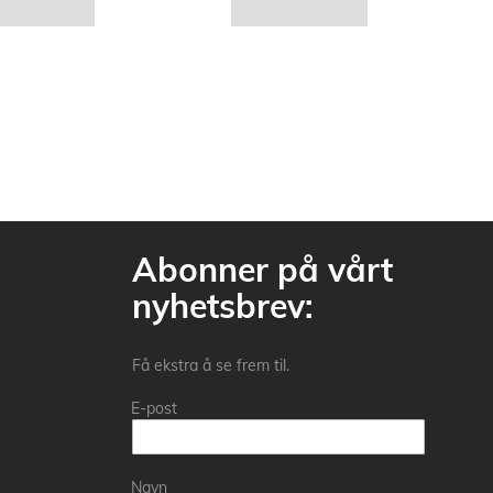
Abonner på vårt
nyhetsbrev:
Få ekstra å se frem til.
E-post
Navn