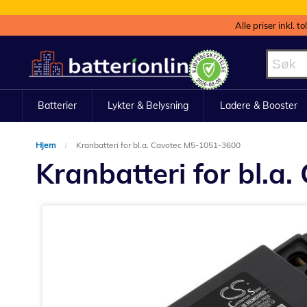
Alle priser inkl. t
Hopp
til
innhold
Batterier
Lykter & Belysning
Ladere & Booster
Hjem
Kranbatteri for bl.a. Cavotec M5-1051-3600
Kranbatteri for bl.
Gå
til
slutten
av
bildegalleri