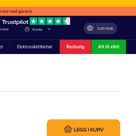
ervice med garanti
Min handlekurv
Endring
0,00 NOK
rvice
Konto
ler
Elektronikktilbehør
Restsalg
Alt til elbil
LEGG I KURV