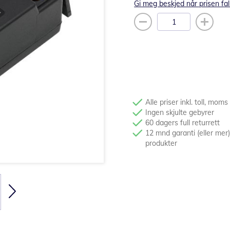
Gi meg beskjed når prisen fal
Alle priser inkl. toll, moms
Ingen skjulte gebyrer
60 dagers full returrett
12 mnd garanti (eller mer)
produkter