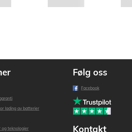
mer
Følg oss
Facebook
garanti
or lading av batterier
Kontakt
r og teknologier