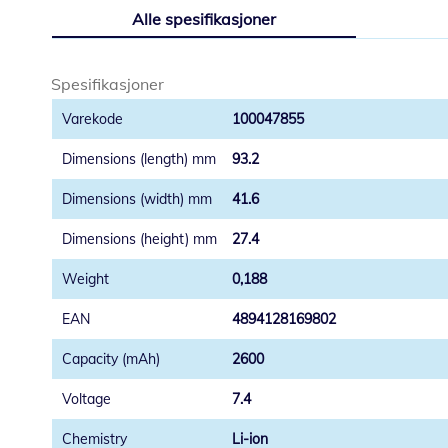
til
Alle spesifikasjoner
begynnelsen
av
bildegalleri
Spesifikasjoner
100047855
93.2
41.6
27.4
0,188
4894128169802
2600
7.4
Li-ion