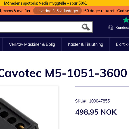
Månedens spotpris: Nedis myggfelle – spar 50%.
oll, moms & avgifter I
Levering 3-5 virkedager
I 60 dager returret I God s
Kundese
Verktøy Maskiner & Bolig
Kabler & Tilslutning
Elartik
a. Cavotec M5-1051-3600
SKU
100047855
498,95 NOK