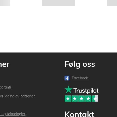
mer
Følg oss
Facebook
garanti
or lading av batterier
Kontakt
r og teknologier