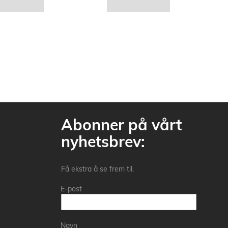
Abonner på vårt
nyhetsbrev:
Få ekstra å se frem til.
E-post
Navn