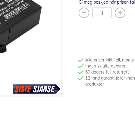
Gi meg beskjed når prisen fal
Alle priser inkl. toll, moms
Ingen skjulte gebyrer
60 dagers full returrett
12 mnd garanti (eller mer)
produkter