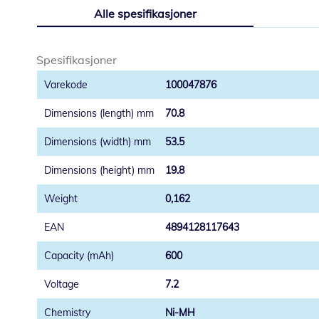
til
Alle spesifikasjoner
begynnelsen
av
bildegalleri
Spesifikasjoner
100047876
70.8
53.5
19.8
0,162
4894128117643
600
7.2
Ni-MH