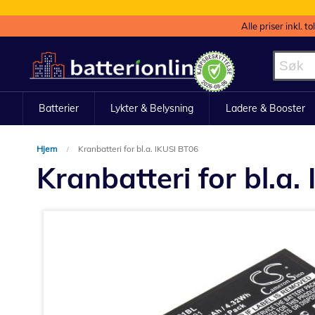
Alle priser inkl. t
Hopp
til
innhold
Batterier
Lykter & Belysning
Ladere & Booster
Hjem
Kranbatteri for bl.a. IKUSI BT06
Kranbatteri for bl.a.
Gå
til
slutten
av
bildegalleri