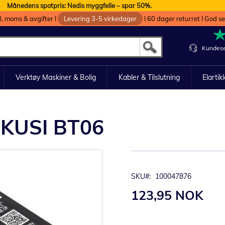
Månedens spotpris: Nedis myggfelle – spar 50%.
oll, moms & avgifter I
Levering 3-5 virkedager
I 60 dager returret I God s
Kundese
Verktøy Maskiner & Bolig
Kabler & Tilslutning
Elartik
 IKUSI BT06
SKU
100047876
123,95 NOK