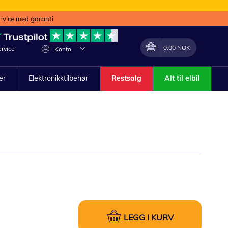
ervice med garanti
Min handlekurv
Endring
0,00 NOK
rvice
Konto
ler
Elektronikktilbehør
Restsalg
Alt til elbil
LEGG I KURV