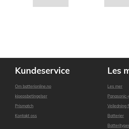
Kundeservice
Les 
Om batterionline.no
Les mer
kjoepsbetingelser
Panasonic-
Prismatch
Veiledning f
Kontakt oss
Batterier
Batteritype