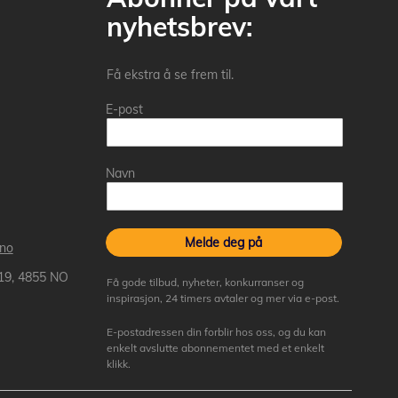
nyhetsbrev:
Få ekstra å se frem til.
E-post
Navn
Melde deg på
.no
 19, 4855 NO
Få gode tilbud, nyheter, konkurranser og
inspirasjon, 24 timers avtaler og mer via e-post.
E-postadressen din forblir hos oss, og du kan
enkelt avslutte abonnementet med et enkelt
klikk.