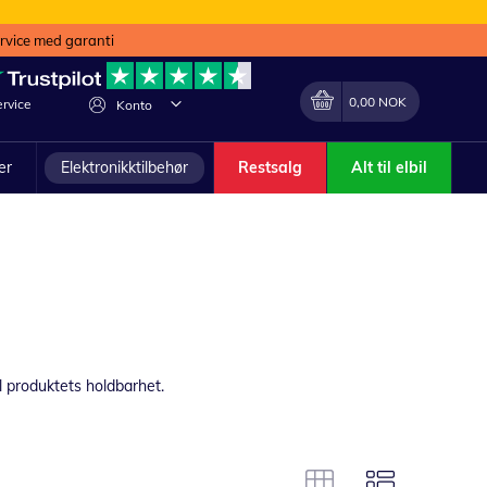
ervice med garanti
Min handlekurv
Endring
0,00 NOK
rvice
Konto
ler
Elektronikktilbehør
Restsalg
Alt til elbil
il produktets holdbarhet.