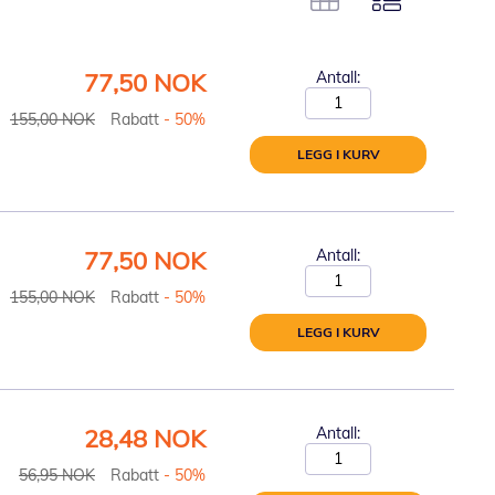
Spesialpris
77,50 NOK
Antall:
155,00 NOK
Rabatt
- 50%
LEGG I KURV
Spesialpris
77,50 NOK
Antall:
155,00 NOK
Rabatt
- 50%
LEGG I KURV
Spesialpris
28,48 NOK
Antall:
56,95 NOK
Rabatt
- 50%