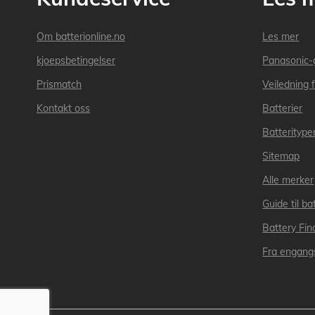
Om batterionline.no
Les mer
kjoepsbetingelser
Panasonic-
Prismatch
Veiledning f
Kontakt oss
Batterier
Batteritype
Sitemap
Alle merker
Guide til bat
Battery Fin
Fra engangs