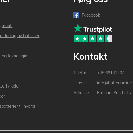
Facebook
garanti
or lading av batterier
Kontakt
r og teknologier
+45 69141234
info@batterionline
teri / lader
Froland, Postboks
der
batterier til hybrid