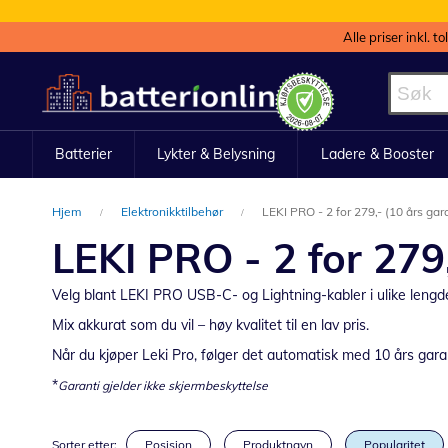
Alle priser inkl. t
Hopp
til
innhold
Batterier
Lykter & Belysning
Ladere & Booster
Hjem
Elektronikktilbehør
LEKI PRO - 2 for 279,- (10 års gara
LEKI PRO - 2 for 279,
Velg
blant LEKI PRO
USB-
C-
og
Lightning-
kabler
i
ulike
lengd
Mix
akkurat
som
du
vil –
høy
kvalitet
til
en
lav
pris.
Når du kjøper Leki Pro, følger det automatisk med 10 års garanti
*
Garanti gjelder ikke skjermbeskyttelse
Sorter etter:
Posisjon
Produktnavn
Popularitet