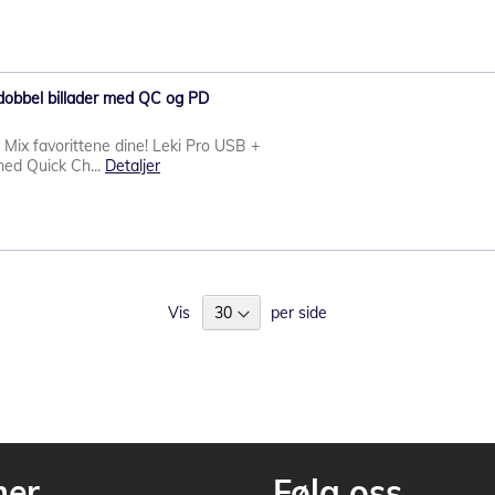
obbel billader med QC og PD
- Mix favorittene dine! Leki Pro USB +
med Quick Ch...
Detaljer
Vis
per side
mer
Følg oss