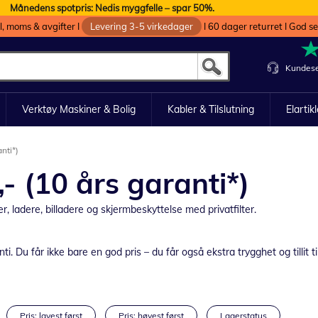
Månedens spotpris: Nedis myggfelle – spar 50%.
oll, moms & avgifter I
Levering 3-5 virkedager
I 60 dager returret I God s
Kundese
Verktøy Maskiner & Bolig
Kabler & Tilslutning
Elartik
nti*)
- (10 års garanti*)
er,
ladere,
billadere
og
skjermbeskyttelse
med
privatfilter.
. Du får ikke bare en god pris – du får også ekstra trygghet og tillit t
Pris: lavest først
Pris: høyest først
Lagerstatus