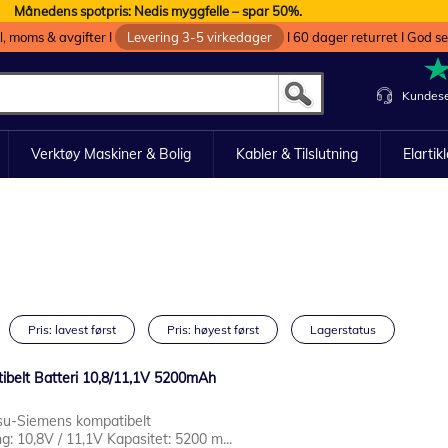
Månedens spotpris: Nedis myggfelle – spar 50%.
oll, moms & avgifter I
Levering 3-5 virkedager
I 60 dager returret I God s
Kundese
Verktøy Maskiner & Bolig
Kabler & Tilslutning
Elartik
Pris: lavest først
Pris: høyest først
Lagerstatus
ibelt Batteri 10,8/11,1V 5200mAh
itsu-Siemens kompatibelt
g: 10,8V / 11,1V Kapasitet: 5200 m...