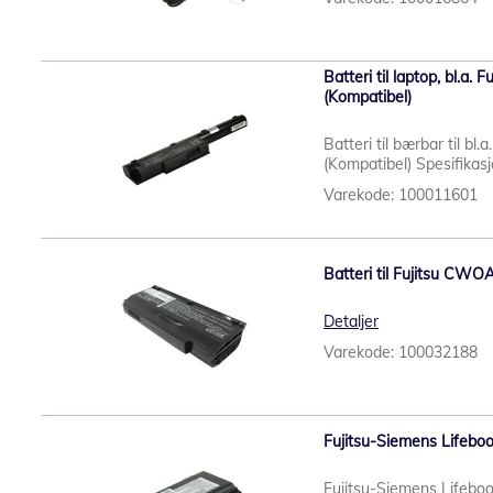
Batteri til laptop, bl.a
(Kompatibel)
Batteri til bærbar til b
(Kompatibel) Spesifikasj
Varekode: 100011601
Batteri til Fujitsu CWO
Detaljer
Varekode: 100032188
Fujitsu-Siemens Lifebo
Fujitsu-Siemens Lifebo