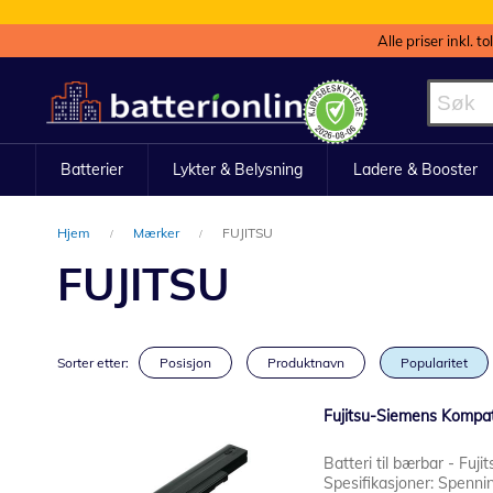
Alle priser inkl. t
Hopp
til
innhold
Batterier
Lykter & Belysning
Ladere & Booster
Hjem
Mærker
FUJITSU
FUJITSU
Sorter etter:
Posisjon
Produktnavn
Popularitet
Fujitsu-Siemens Kompat
Batteri til bærbar - Fuj
Spesifikasjoner: Spennin