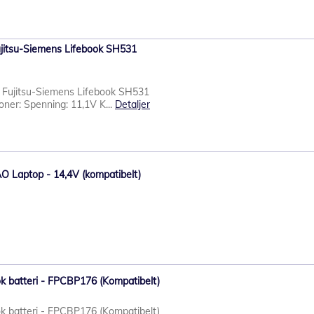
. Fujitsu-Siemens Lifebook SH531
l.a. Fujitsu-Siemens Lifebook SH531
oner: Spenning: 11,1V K...
Detaljer
AO Laptop - 14,4V (kompatibelt)
ok batteri - FPCBP176 (Kompatibelt)
ok batteri - FPCBP176 (Kompatibelt)