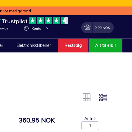
ervice med garanti
Min handlekurv
Endring
0,00 NOK
rvice
Konto
ler
Elektronikktilbehør
Restsalg
Alt til elbil
360,95 NOK
Antall: