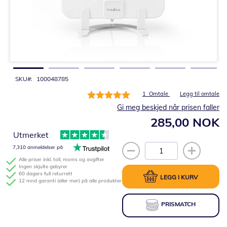
Gå
til
begynnelsen
av
bildegalleri
SKU
100048785
Rating:
1
Omtale
Legg til omtale
100%
Gi meg beskjed når prisen faller
285,00 NOK
Utmerket
7,310 anmeldelser på
Alle priser inkl. toll, moms og avgifter
Ingen skjulte gebyrer
60 dagers full returrett
LEGG I KURV
12 mnd garanti (eller mer) på alle produkter
PRISMATCH