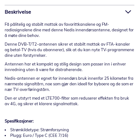
Beskrivelse
Få pålitelig og stabilt mottak av favorittkanalene og FM-
radiosignalene dine med denne Nedis innendørsantenne, designet for
å møte dine behov.
Denne DVB-T/T2-antennen sikrer et stabilt mottak av FTA-kanaler
og betal-TV (hvis du abonnerer), slik at du kan nyte TV-programmene
dine uten forstyrrelser.
Antennen har et kompakt og stilig design som passer inn i enhver
innredning uten å være for distraherende.
Nedis-antennen er egnet for innendørs bruk innenfor 25 kilometer fra
nærmeste signaltårn, noe som gjør den ideell for byboere og de som er
nær TV-overføringstårn.
Den er utstyrt med et LTE700-filter som reduserer effekten fra bruk
av 4G, og sikrer et klarere signalmottak.
Spesifikasjoner:
Strømkildetype: Strømforsyning
Plugg: Euro / Type C (CEE 7/16)