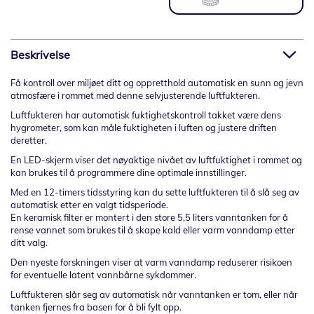
Beskrivelse
Få kontroll over miljøet ditt og oppretthold automatisk en sunn og jevn
atmosfære i rommet med denne selvjusterende luftfukteren.
Luftfukteren har automatisk fuktighetskontroll takket være dens
hygrometer, som kan måle fuktigheten i luften og justere driften
deretter.
En LED-skjerm viser det nøyaktige nivået av luftfuktighet i rommet og
kan brukes til å programmere dine optimale innstillinger.
Med en 12-timers tidsstyring kan du sette luftfukteren til å slå seg av
automatisk etter en valgt tidsperiode.
En keramisk filter er montert i den store 5,5 liters vanntanken for å
rense vannet som brukes til å skape kald eller varm vanndamp etter
ditt valg.
Den nyeste forskningen viser at varm vanndamp reduserer risikoen
for eventuelle latent vannbårne sykdommer.
Luftfukteren slår seg av automatisk når vanntanken er tom, eller når
tanken fjernes fra basen for å bli fylt opp.