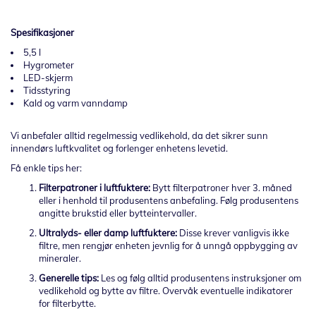
Spesifikasjoner
5,5 l
Hygrometer
LED-skjerm
Tidsstyring
Kald og varm vanndamp
Vi anbefaler alltid regelmessig vedlikehold, da det sikrer sunn
innendørs luftkvalitet og forlenger enhetens levetid.
Få enkle tips her:
Filterpatroner i luftfuktere:
Bytt filterpatroner hver 3. måned
eller i henhold til produsentens anbefaling. Følg produsentens
angitte brukstid eller bytteintervaller.
Ultralyds- eller damp luftfuktere:
Disse krever vanligvis ikke
filtre, men rengjør enheten jevnlig for å unngå oppbygging av
mineraler.
Generelle tips:
Les og følg alltid produsentens instruksjoner om
vedlikehold og bytte av filtre. Overvåk eventuelle indikatorer
for filterbytte.