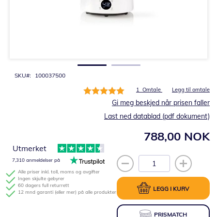
Gå
til
begynnelsen
av
bildegalleri
SKU
100037500
Rating:
1
Omtale
Legg til omtale
100%
Gi meg beskjed når prisen faller
Last ned datablad (pdf dokument)
788,00 NOK
Utmerket
7,310 anmeldelser på
Alle priser inkl. toll, moms og avgifter
Ingen skjulte gebyrer
60 dagers full returrett
LEGG I KURV
12 mnd garanti (eller mer) på alle produkter
PRISMATCH