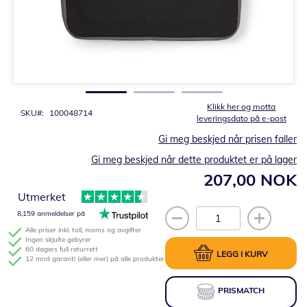
Gå
til
begynnelsen
av
bildegalleri
Klikk her og motta
SKU
100048714
leveringsdato på e-post
Gi meg beskjed når prisen faller
Gi meg beskjed når dette produktet er på lager
207,00 NOK
Utmerket
8,159 anmeldelser på
Alle priser inkl. toll, moms og avgifter
Ingen skjulte gebyrer
60 dagers full returrett
LEGG I KURV
12 mnd garanti (eller mer) på alle produkter
PRISMATCH