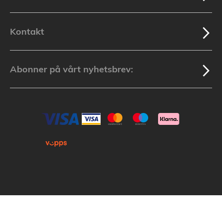
Kontakt
Abonner på vårt nyhetsbrev:
Kopirett © 2025 Lakuda (Org.nr: 913 439 279) Alle varemerker som nevnes i
nettbutikken tilhører de respektive varemerkers eiere.