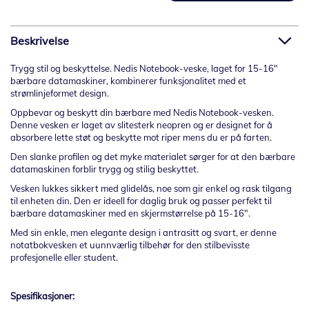
Beskrivelse
Trygg stil og beskyttelse. Nedis Notebook-veske, laget for 15-16"
bærbare datamaskiner, kombinerer funksjonalitet med et
strømlinjeformet design.
Oppbevar og beskytt din bærbare med Nedis Notebook-vesken.
Denne vesken er laget av slitesterk neopren og er designet for å
absorbere lette støt og beskytte mot riper mens du er på farten.
Den slanke profilen og det myke materialet sørger for at den bærbare
datamaskinen forblir trygg og stilig beskyttet.
Vesken lukkes sikkert med glidelås, noe som gir enkel og rask tilgang
til enheten din. Den er ideell for daglig bruk og passer perfekt til
bærbare datamaskiner med en skjermstørrelse på 15-16".
Med sin enkle, men elegante design i antrasitt og svart, er denne
notatbokvesken et uunnværlig tilbehør for den stilbevisste
profesjonelle eller student.
Spesifikasjoner: