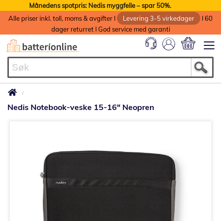
Månedens spotpris: Nedis myggfelle – spar 50%.
Alle priser inkl. toll, moms & avgifter I
Levering 3-5 virkedager
I 60
dager returret I God service med garanti
Min handlek
Nedis Notebook-veske 15-16" Neopren
Gå
til
slutten
av
bildegalleri