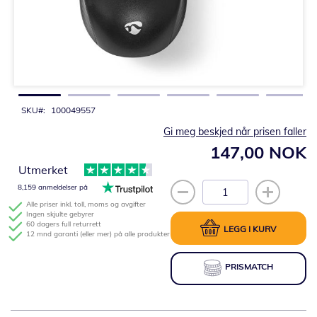
Gå
til
begynnelsen
av
bildegalleri
SKU
100049557
Gi meg beskjed når prisen faller
147,00 NOK
Utmerket
8,159 anmeldelser på
Alle priser inkl. toll, moms og avgifter
Ingen skjulte gebyrer
60 dagers full returrett
LEGG I KURV
12 mnd garanti (eller mer) på alle produkter
PRISMATCH