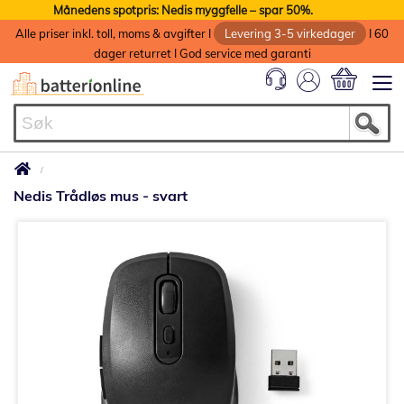
Månedens spotpris: Nedis myggfelle – spar 50%.
Alle priser inkl. toll, moms & avgifter I
Levering 3-5 virkedager
I 60
dager returret I God service med garanti
Min handlek
Nedis Trådløs mus - svart
Gå
til
slutten
av
bildegalleri