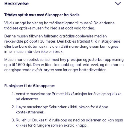
Beskrivelse
Trådløs optisk mus med 6 knapper fra Nedis
Vil du unngå kabler og ha trådløs tilgang til musen? Da er denne
trådløse optiske musen fra Nedis et godt valg for deg.
Denne musen tilbyr en fullstendig trådløs opplevelse med en
rekkevidde på opptil 10 meter. Den kobles trådløst til din stasjonære
eller bærbare datamaskin via en USB nano-dongle som kan lagres
inne i musen når den ikke er i bruk.
Musen har en optisk sensor med høy presisjon og justerbar oppløsning
opp til 1600 dpi. Den er liten, kompakt og batteridrevet, og den har en
energisparende av/på-bryter som forlenger batterilevetiden.
Funksjoner til de 6 knappene:
Venstre museknapp: Primær klikkfunksjon for å velge og klikke
på elementer.
Høyre museknapp: Sekundær klikkfunksjon for å åpne
kontekstmenyer.
Rullehjul: Brukes til å rulle opp og ned på skjermen og kan også
klikkes for å fungere som en ekstra knapp.