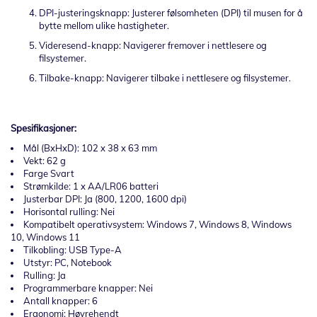
DPI-justeringsknapp: Justerer følsomheten (DPI) til musen for å
bytte mellom ulike hastigheter.
Videresend-knapp: Navigerer fremover i nettlesere og
filsystemer.
Tilbake-knapp: Navigerer tilbake i nettlesere og filsystemer.
Spesifikasjoner:
Mål (BxHxD): 102 x 38 x 63 mm
Vekt: 62 g
Farge Svart
Strømkilde: 1 x AA/LR06 batteri
Justerbar DPI: Ja (800, 1200, 1600 dpi)
Horisontal rulling: Nei
Kompatibelt operativsystem: Windows 7, Windows 8, Windows
10, Windows 11
Tilkobling: USB Type-A
Utstyr: PC, Notebook
Rulling: Ja
Programmerbare knapper: Nei
Antall knapper: 6
Ergonomi: Høyrehendt