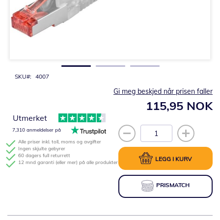
Gå
til
begynnelsen
av
bildegalleri
SKU
4007
Gi meg beskjed når prisen faller
115,95 NOK
Utmerket
7,310 anmeldelser på
Alle priser inkl. toll, moms og avgifter
Ingen skjulte gebyrer
60 dagers full returrett
LEGG I KURV
12 mnd garanti (eller mer) på alle produkter
PRISMATCH