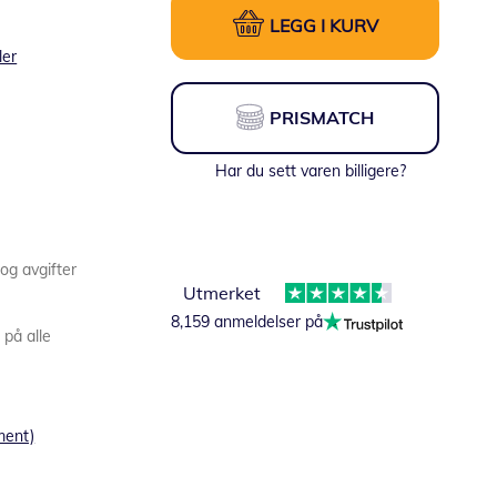
LEGG I KURV
ler
PRISMATCH
Har du sett varen billigere?
 og avgifter
Utmerket
8,159 anmeldelser på
 på alle
ment)