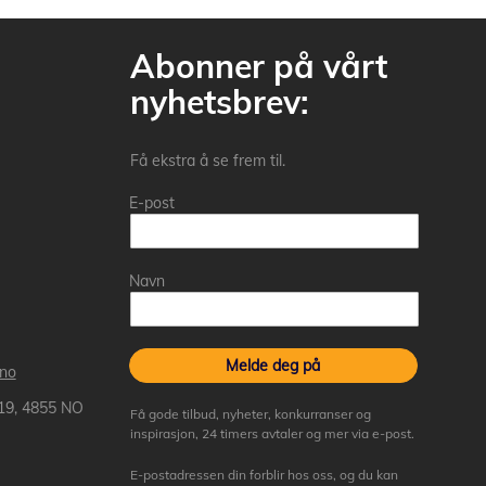
Abonner på vårt
nyhetsbrev:
Få ekstra å se frem til.
E-post
Navn
Melde deg på
.no
 19, 4855 NO
Få gode tilbud, nyheter, konkurranser og
inspirasjon, 24 timers avtaler og mer via e-post.
E-postadressen din forblir hos oss, og du kan