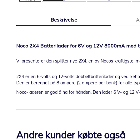
Gå
til
Beskrivelse
A
begynnelsen
av
bildegalleri
Noco 2X4 Batterilader for 6V og 12V 8000mA med
Vi presenterer den splitter nye 2X4, en av Nocos kraftigste, 
2X4 er en 6-volts og 12-volts dobbeltbatterilader og vedlikehol
Den er beregnet på 8 ampere (2 ampere per bank) for alle typer
Noco-laderen er god å ha for hånden. Den lader 6 V- og 12 V-ba
Andre kunder købte også