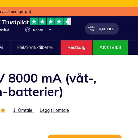
ervice med garanti
Min handlekurv
Endring
0,00 NOK
rvice
Konto
ler
Elektronikktilbehør
Restsalg
Alt til elbil
V 8000 mA (våt-,
-batterier)
1
Omtale
Legg til omtale