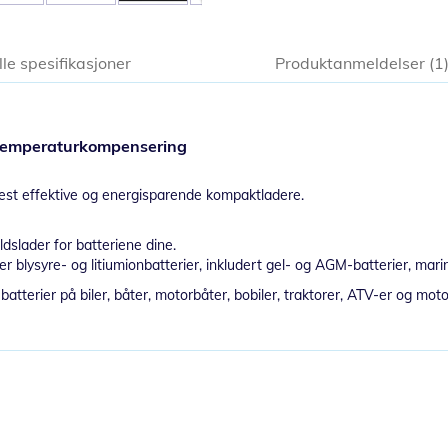
lle spesifikasjoner
Produktanmeldelser
1
 temperaturkompensering
mest effektive og energisparende kompaktladere.
dslader for batteriene dine.
 blysyre- og litiumionbatterier, inkludert gel- og AGM-batterier, mari
tterier på biler, båter, motorbåter, bobiler, traktorer, ATV-er og moto