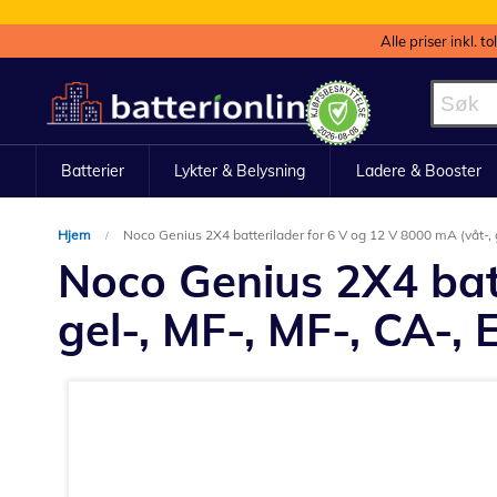
Alle priser inkl. t
Hopp
til
innhold
Batterier
Lykter & Belysning
Ladere & Booster
Hjem
Noco Genius 2X4 batterilader for 6 V og 12 V 8000 mA (våt-, g
Noco Genius 2X4 batt
gel-, MF-, MF-, CA-, 
Gå
til
slutten
av
bildegalleri