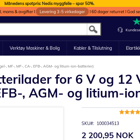
Månedens spotpris: Nedis myggfelle – spar 50%.
oll, moms & avgifter I
Levering 3-5 virkedager
I 60 dager returret I God s
Kundese
Verktøy Maskiner & Bolig
Kabler & Tilslutning
Elartik
el-, MF-, MF-, CA-, EFB-, AGM- og litium-ion-batterier)
erilader for 6 V og 12 
EFB-, AGM- og litium-ion
Rating:
100%
SKU
100034513
2 200,95 NOK