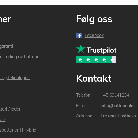
mer
Følg oss
Facebook
garanti
or lading av batterier
Kontakt
r og teknologier
+45 69141234
info@batterionline
teri / lader
Froland, Postboks
der
batterier til hybrid