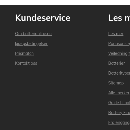
Kundeservice
Les 
Om batterionline.no
Les mer
kjoepsbetingelser
Panasonic-
Prismatch
Veiledning f
Kontakt oss
Batterier
Batteritype
Sitemap
Alle merker
Guide til bat
Battery Fin
Fra engangs