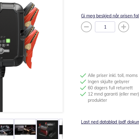
Gi meg beskjed når prisen fal
Alle priser inkl. toll, moms
Ingen skjulte gebyrer
60 dagers full returrett
12 mnd garanti (eller mer)
produkter
Last ned datablad (pdf doku