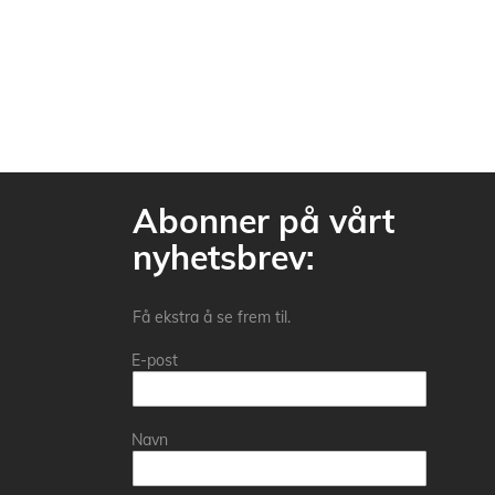
Abonner på vårt
nyhetsbrev:
Få ekstra å se frem til.
E-post
Navn