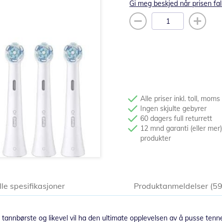
Gi meg beskjed når prisen fal
Alle priser inkl. toll, moms
Ingen skjulte gebyrer
60 dagers full returrett
12 mnd garanti (eller mer)
produkter
lle spesifikasjoner
Produktanmeldelser
5
 tannbørste og likevel vil ha den ultimate opplevelsen av å pusse tenn