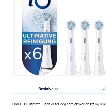
Gå
til
Beskrivelse
A
begynnelsen
av
bildegalleri
Oral-B iO Ultimate Clean er for deg som ønsker en litt mykere