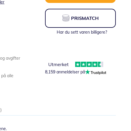
ler
PRISMATCH
Har du sett varen billigere?
 og avgifter
Utmerket
8,159 anmeldelser på
 på alle
9
ene.