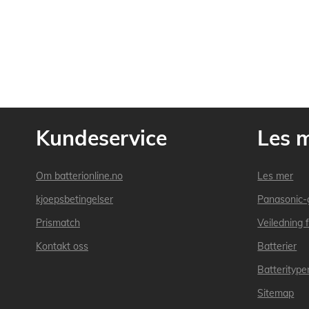
Kundeservice
Les 
Om batterionline.no
Les mer
kjoepsbetingelser
Panasonic-
Prismatch
Veiledning f
Kontakt oss
Batterier
Batteritype
Sitemap