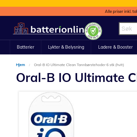
Alle priser inkl. t
Hopp
til
innhold
Batterier
Lykter & Belysning
Ladere & Booster
Hjem
Oral-B IO Ultimate Clean Tannbørstehoder 6 stk (hvit)
Oral-B IO Ultimate C
Gå
til
slutten
av
bildegalleri