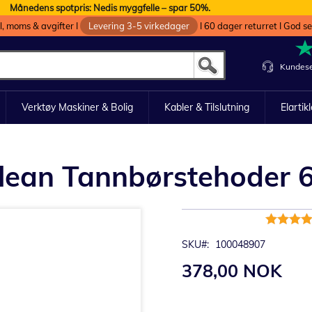
Månedens spotpris: Nedis myggfelle – spar 50%.
oll, moms & avgifter I
Levering 3-5 virkedager
I 60 dager returret I God s
Kundese
Verktøy Maskiner & Bolig
Kabler & Tilslutning
Elartik
lean Tannbørstehoder 6 
Rating:
98%
SKU
100048907
378,00 NOK