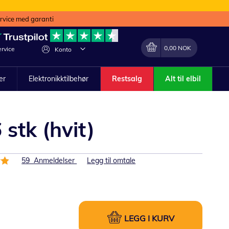
ervice med garanti
Min handlekurv
Endring
0,00 NOK
rvice
Konto
ler
Elektronikktilbehør
Restsalg
Alt til elbil
stk (hvit)
59
Anmeldelser
Legg til omtale
LEGG I KURV