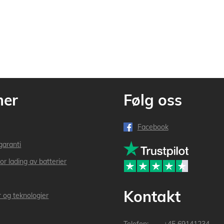
mer
Følg oss
Facebook
garanti
or lading av batterier
Kontakt
r og teknologier
+45 69141234