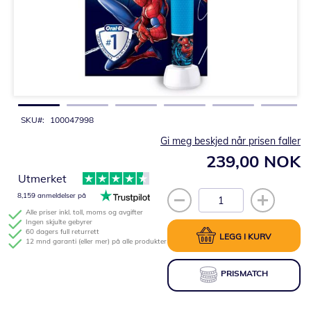
Gå
til
begynnelsen
av
bildegalleri
SKU
100047998
Gi meg beskjed når prisen faller
239,00 NOK
Utmerket
8,159 anmeldelser på
Alle priser inkl. toll, moms og avgifter
Ingen skjulte gebyrer
60 dagers full returrett
LEGG I KURV
12 mnd garanti (eller mer) på alle produkter
PRISMATCH