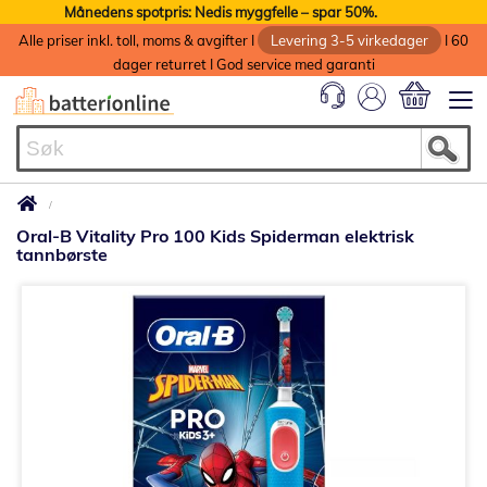
Månedens spotpris: Nedis myggfelle – spar 50%.
Alle priser inkl. toll, moms & avgifter I
Levering 3-5 virkedager
I 60
dager returret I God service med garanti
Min handlek
Oral-B Vitality Pro 100 Kids Spiderman elektrisk
tannbørste
Gå
til
slutten
av
bildegalleri