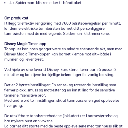
4 x Spiderman-klistremerker til håndtaket
Om produktet
I tillegg til effektiv rengjøring med 7600 børstebevegelser per minutt,
lar denne elektriske tannbørsten barnet ditt personliggjøre
tannbørsten med de medfølgende Spiderman-klistremerkene.
Disney Magic Timer-app
Tannpuss kan noen ganger være en mindre spennende økt, men med
Disney Magic Timer-appen kan barnet kjempe mot alt – både i
munnen og i eventyret.
Ved hjelp av sine favoritt Disney-karakterer lærer barn å pusse i 2
minutter og kan tjene forskjellige belønninger for vanlig børsting.
Det er 2 børsteinnstillinger; En rense- og roterende innstilling som
fjerner plakk, smuss og matrester og en innstilling for de sensitive
tennene, "sensitive pro".
Med andre ord to innstillinger, slik at tannpuss er en god opplevelse
hver gang.
De utskiftbare tannbørstehodene (inkludert) er i barnestørrelse og
har mykere bust enn voksne.
La barnet ditt starte med de beste opplevelsene med tannpuss slik at