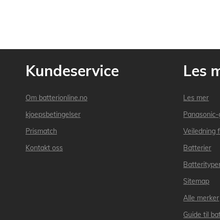
Kundeservice
Les 
Om batterionline.no
Les mer
kjoepsbetingelser
Panasonic-
Prismatch
Veiledning f
Kontakt oss
Batterier
Batteritype
Sitemap
Alle merker
Guide til bat