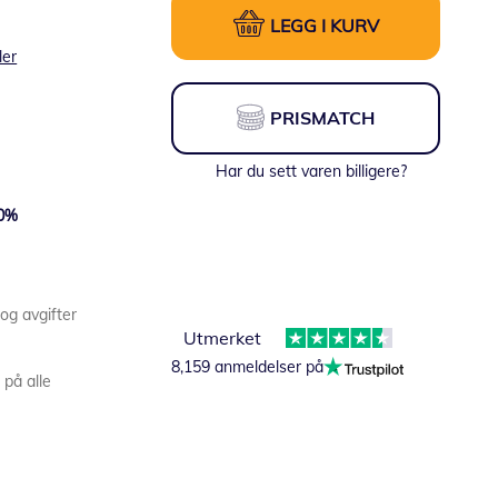
LEGG I KURV
ler
PRISMATCH
Har du sett varen billigere?
0
%
 og avgifter
Utmerket
8,159 anmeldelser på
 på alle