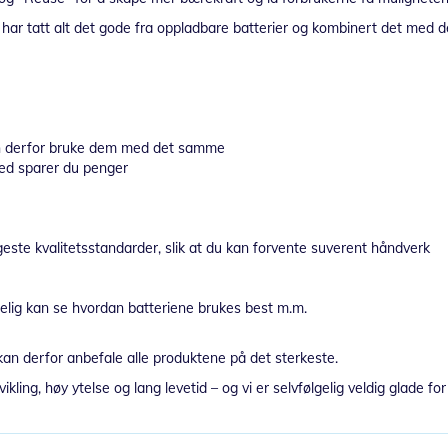
n har tatt alt det gode fra oppladbare batterier og kombinert det med de
kan derfor bruke dem med det samme
med sparer du penger
ngeste kvalitetsstandarder, slik at du kan forvente suverent håndverk
delig kan se hvordan batteriene brukes best m.m.
an derfor anbefale alle produktene på det sterkeste.
vikling, høy ytelse og lang levetid – og vi er selvfølgelig veldig glade f