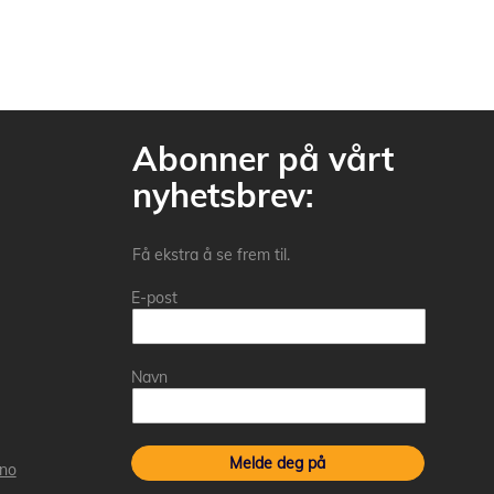
Abonner på vårt
nyhetsbrev:
Få ekstra å se frem til.
E-post
Navn
Melde deg på
.no