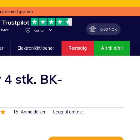
ervice med garanti
Min handlekurv
Endring
0,00 NOK
rvice
Konto
ler
Elektronikktilbehør
Restsalg
Alt til elbil
4 stk. BK-
15
Anmeldelser
Legg til omtale