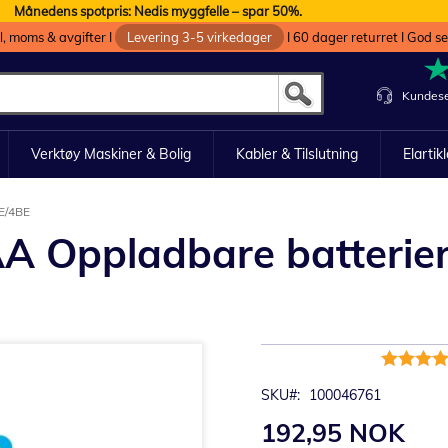
Månedens spotpris: Nedis myggfelle – spar 50%.
oll, moms & avgifter I
Levering 3-5 virkedager
I 60 dager returret I God s
Kundese
Verktøy Maskiner & Bolig
Kabler & Tilslutning
Elartik
E/4BE
A Oppladbare batterier 
Rating:
97%
SKU
100046761
192,95 NOK