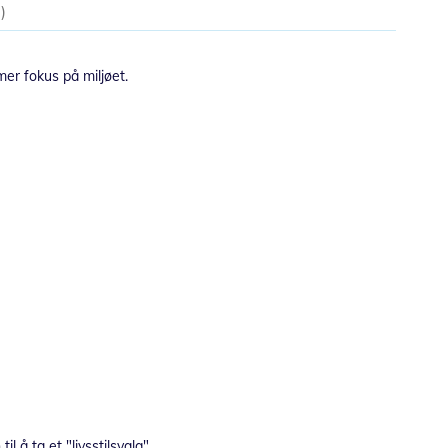
5
er fokus på miljøet.
å ta et "livsstilsvalg".