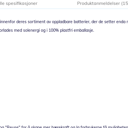
lle spesifikasjoner
Produktanmeldelser
1
nenfor deres sortiment av oppladbare batterier, der de setter enda m
orlades med solenergi og i 100% plastfri emballasje.
 "Reuse" for å skape mer bærekraft og la forbrukerne få muligheten til 