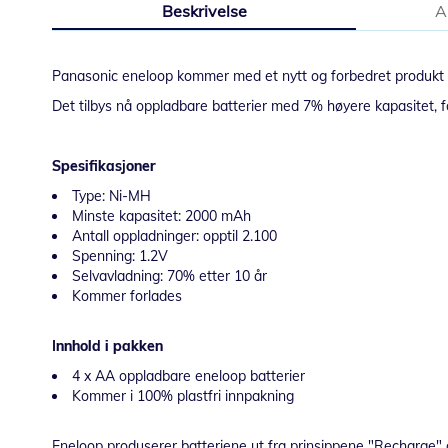
Beskrivelse
A
bildegalleri
Panasonic eneloop kommer med et nytt og forbedret produkt in
Det tilbys nå oppladbare batterier med 7% høyere kapasitet, f
Spesifikasjoner
Type: Ni-MH
Minste kapasitet: 2000 mAh
Antall oppladninger: opptil 2.100
Spenning: 1.2V
Selvavladning: 70% etter 10 år
Kommer forlades
Innhold i pakken
4 x AA oppladbare eneloop batterier
Kommer i 100% plastfri innpakning
Eneloop produserer batteriene ut fra prinsippene "Recharge" og