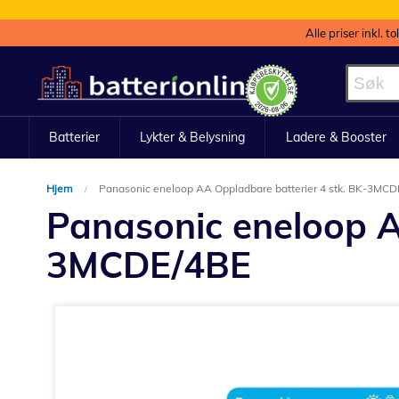
Alle priser inkl. t
Hopp
til
innhold
Batterier
Lykter & Belysning
Ladere & Booster
Hjem
Panasonic eneloop AA Oppladbare batterier 4 stk. BK-3MCD
Panasonic eneloop A
3MCDE/4BE
Gå
til
slutten
av
bildegalleri