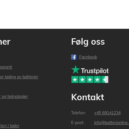
mer
Følg oss
Facebook
garanti
or lading av batterier
Kontakt
r og teknologier
+45 69141234
info@batterionline
teri / lader