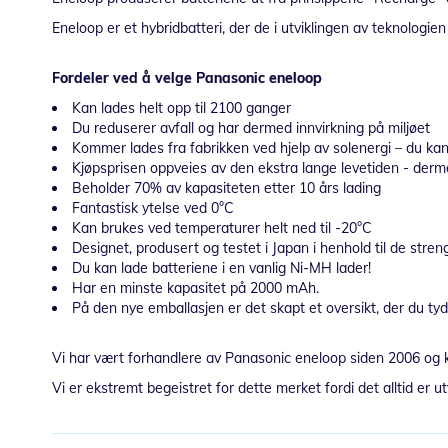
Eneloop er et hybridbatteri, der de i utviklingen av teknologie
Fordeler ved å velge Panasonic eneloop
Kan lades helt opp til 2100 ganger
Du reduserer avfall og har dermed innvirkning på miljøet
Kommer lades fra fabrikken ved hjelp av solenergi – du 
Kjøpsprisen oppveies av den ekstra lange levetiden - der
Beholder 70% av kapasiteten etter 10 års lading
Fantastisk ytelse ved 0°C
Kan brukes ved temperaturer helt ned til -20°C
Designet, produsert og testet i Japan i henhold til de stre
Du kan lade batteriene i en vanlig Ni-MH lader!
Har en minste kapasitet på 2000 mAh.
På den nye emballasjen er det skapt et oversikt, der du ty
Vi har vært forhandlere av Panasonic eneloop siden 2006 og k
Vi er ekstremt begeistret for dette merket fordi det alltid er ut