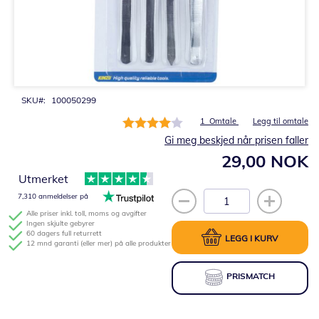
Gå
til
begynnelsen
av
bildegalleri
SKU
100050299
Rating:
1
Omtale
Legg til omtale
80%
Gi meg beskjed når prisen faller
29,00 NOK
Utmerket
7,310 anmeldelser på
Alle priser inkl. toll, moms og avgifter
Ingen skjulte gebyrer
60 dagers full returrett
LEGG I KURV
12 mnd garanti (eller mer) på alle produkter
PRISMATCH