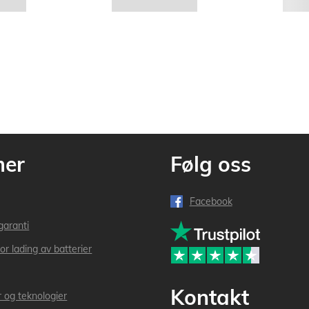
mer
Følg oss
Facebook
garanti
or lading av batterier
Kontakt
r og teknologier