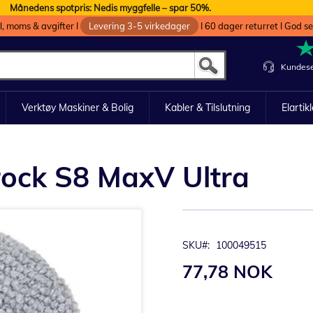
Månedens spotpris: Nedis myggfelle – spar 50%.
oll, moms & avgifter I
Levering 3-5 virkedager
I 60 dager returret I God s
Kundese
Verktøy Maskiner & Bolig
Kabler & Tilslutning
Elartik
rock S8 MaxV Ultra
SKU
100049515
77,78 NOK