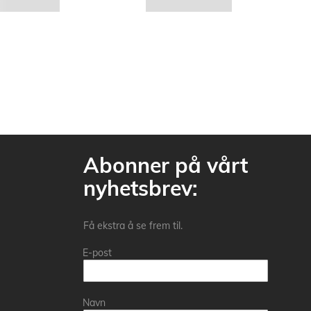
Abonner på vårt
nyhetsbrev:
Få ekstra å se frem til.
E-post
Navn