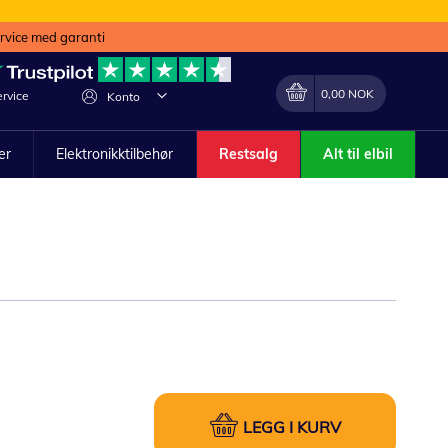
ervice med garanti
Min handlekurv
Endring
0,00 NOK
rvice
Konto
ler
Elektronikktilbehør
Restsalg
Alt til elbil
LEGG I KURV