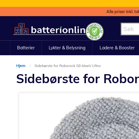
Alle priser inkl. t
Hopp
til
innhold
Batterier
Lykter & Belysning
Ladere & Booster
Hjem
Sidebørste for Roborock S8 MaxV Ultra
Sidebørste for Robo
Gå
til
slutten
av
bildegalleri