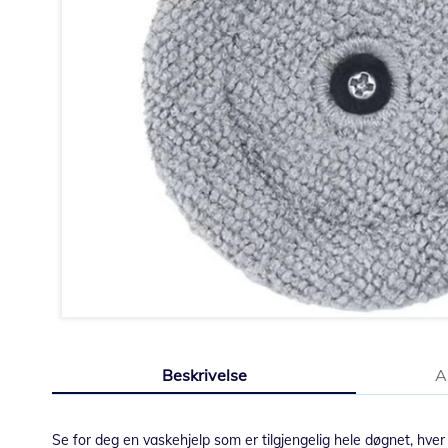
Gå
til
Beskrivelse
A
begynnelsen
av
bildegalleri
Se for deg en vaskehjelp som er tilgjengelig hele døgnet, hver 