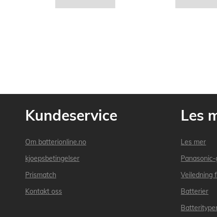
Kundeservice
Les 
Om batterionline.no
Les mer
kjoepsbetingelser
Panasonic-
Prismatch
Veiledning f
Kontakt oss
Batterier
Batteritype