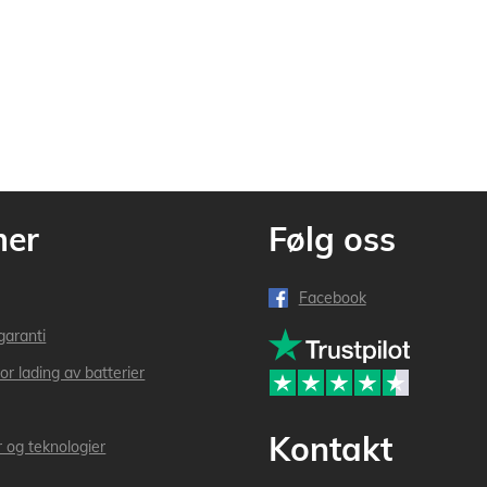
mer
Følg oss
Facebook
garanti
or lading av batterier
Kontakt
r og teknologier