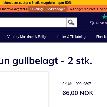
Månedens spotpris: Nedis myggfelle – spar 50%.
oll, moms & avgifter I
Levering 3-5 virkedager
I 60 dager returret I God s
Kundese
Verktøy Maskiner & Bolig
Kabler & Tilslutning
Elartik
 gullbelagt - 2 stk.
SKU
100049897
66,00 NOK