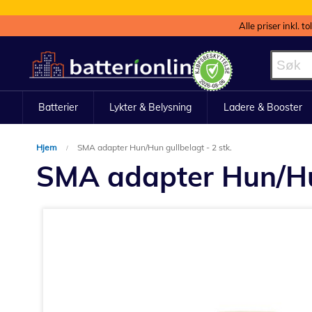
Alle priser inkl. t
Hopp
til
innhold
Batterier
Lykter & Belysning
Ladere & Booster
Hjem
SMA adapter Hun/Hun gullbelagt - 2 stk.
SMA adapter Hun/Hun
Gå
til
slutten
av
bildegalleri