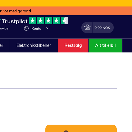
ervice med garanti
Min handlekurv
Endring
0,00 NOK
rvice
Konto
ler
Elektronikktilbehør
Restsalg
Alt til elbil