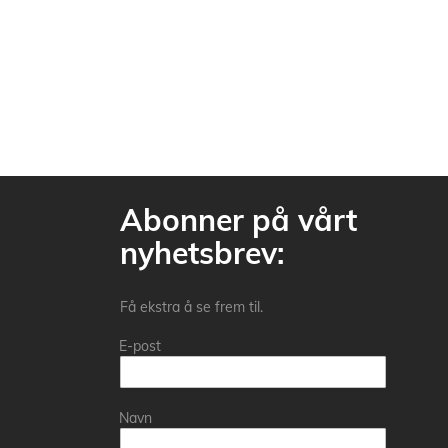
Abonner på vårt
nyhetsbrev:
Få ekstra å se frem til.
E-post
Navn