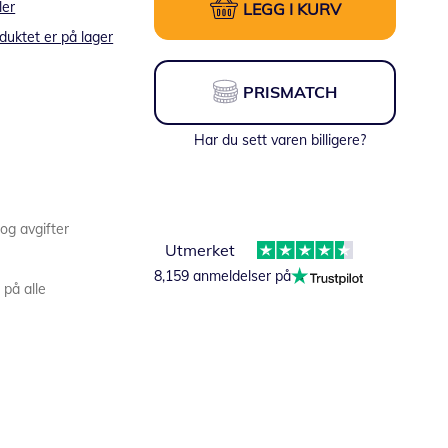
ler
LEGG I KURV
duktet er på lager
PRISMATCH
Har du sett varen billigere?
 og avgifter
Utmerket
8,159 anmeldelser på
 på alle