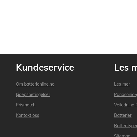
Kundeservice
Les 
Om batterionline.no
Les mer
kjoepsbetingelser
Panasonic-
Prismatch
Veiledning f
Kontakt oss
Batterier
Batteritype
Sitemap