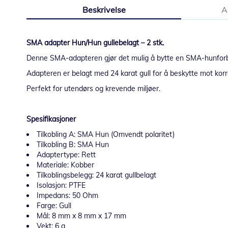
til
Beskrivelse
A
begynnelsen
av
bildegalleri
SMA adapter Hun/Hun gullebelagt – 2 stk.
Denne SMA-adapteren gjør det mulig å bytte en SMA-hunforbi
Adapteren er belagt med 24 karat gull for å beskytte mot kor
Perfekt for utendørs og krevende miljøer.
Spesifikasjoner
Tilkobling A: SMA Hun (Omvendt polaritet)
Tilkobling B: SMA Hun
Adaptertype: Rett
Materiale: Kobber
Tilkoblingsbelegg: 24 karat gullbelagt
Isolasjon: PTFE
Impedans: 50 Ohm
Farge: Gull
Mål: 8 mm x 8 mm x 17 mm
Vekt: 6 g