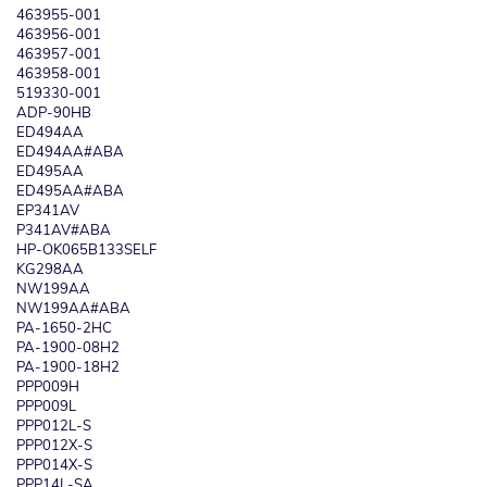
463955-001
463956-001
463957-001
463958-001
519330-001
ADP-90HB
ED494AA
ED494AA#ABA
ED495AA
ED495AA#ABA
EP341AV
P341AV#ABA
HP-OK065B133SELF
KG298AA
NW199AA
NW199AA#ABA
PA-1650-2HC
PA-1900-08H2
PA-1900-18H2
PPP009H
PPP009L
PPP012L-S
PPP012X-S
PPP014X-S
PPP14L-SA