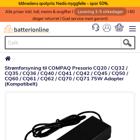
Månedens spotpris: Nedis myggfelle – spar 50%.
Alle priser inkl. toll, moms & avgifter I
Levering 3-5 virkedager
I 60
dager returret I God service med garanti
Min handlek
Strømforsyning til COMPAQ Presario CQ20 / CQ32 /
CQ35 / CQ36 / CQ40 / CQ41 / CQ42 / CQ45 / CQ50 /
CQ60 / CQ61 / CQ62 / CQ70 / CQ71 75W Adapter
(Kompatibelt)
Gå
til
slutten
av
bildegalleri