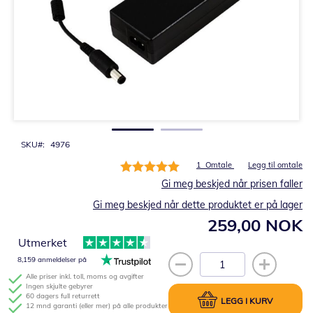
Gå
til
begynnelsen
av
bildegalleri
SKU
4976
Rating:
1
Omtale
Legg til omtale
100%
Gi meg beskjed når prisen faller
Gi meg beskjed når dette produktet er på lager
259,00 NOK
Utmerket
8,159 anmeldelser på
Alle priser inkl. toll, moms og avgifter
Ingen skjulte gebyrer
60 dagers full returrett
LEGG I KURV
12 mnd garanti (eller mer) på alle produkter