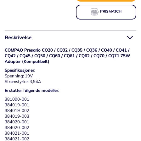
PRISMATCH
Beskrivelse
COMPAQ Presario CQ20 / CQ32 / CQ35 / CQ36 / CQ40 / CQ41 /
CQ42 / CQ45 / CQ50 / CQ60 / CQ61 / CQ62 / CQ70 / CQ71 75W
Adapter (Kompatibelt)
Spesifikasjoner:
Spenning: 19V
Strømstyrke: 3,94A
Erstatter følgende modeller:
381090-001
384019-001
384019-002
384019-003
384020-001
384020-002
384021-001
384021-002