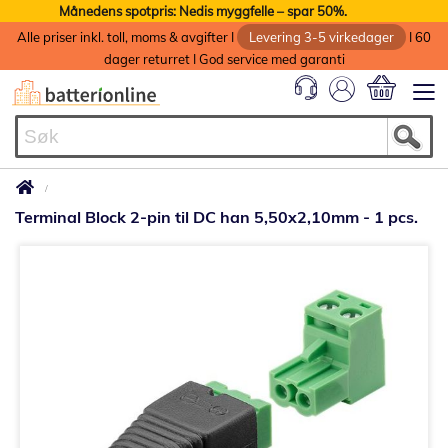
Månedens spotpris: Nedis myggfelle – spar 50%.
Alle priser inkl. toll, moms & avgifter I
Levering 3-5 virkedager
I 60
dager returret I God service med garanti
Min handlek
Terminal Block 2-pin til DC han 5,50x2,10mm - 1 pcs.
Gå
til
slutten
av
bildegalleri