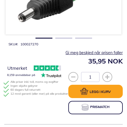
Gå
til
begynnelsen
av
bildegalleri
SKU
100027270
Gi meg beskjed når prisen faller
35,95 NOK
Utmerket
8,159 anmeldelser på
Alle priser inkl. toll, moms og avgifter
Ingen skjulte gebyrer
60 dagers full returrett
LEGG I KURV
12 mnd garanti (eller mer) på alle produkter
PRISMATCH