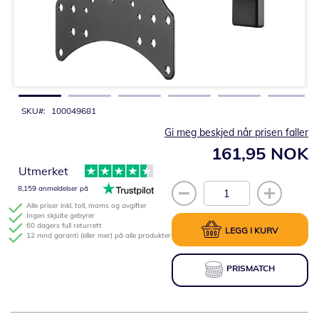
Gå
til
begynnelsen
av
bildegalleri
SKU
100049681
Gi meg beskjed når prisen faller
161,95 NOK
Utmerket
8,159 anmeldelser på
Alle priser inkl. toll, moms og avgifter
Ingen skjulte gebyrer
60 dagers full returrett
LEGG I KURV
12 mnd garanti (eller mer) på alle produkter
PRISMATCH