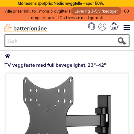
Månedens spotpris: Nedis myggfelle – spar 50%.
Alle priser inkl. toll, moms & avgifter I
Levering 3-5 virkedager
I 60
dager returret I God service med garanti
Min handlek
TV veggfeste med full bevegelighet, 23"–42"
Gå
til
slutten
av
bildegalleri