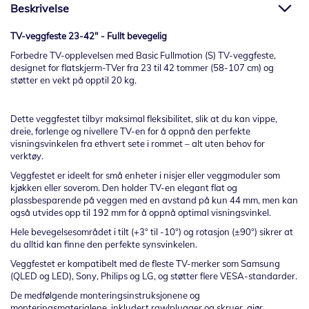
Beskrivelse
TV-veggfeste 23-42" - Fullt bevegelig
Forbedre TV-opplevelsen med Basic Fullmotion (S) TV-veggfeste,
designet for flatskjerm-TVer fra 23 til 42 tommer (58-107 cm) og
støtter en vekt på opptil 20 kg.
Dette veggfestet tilbyr maksimal fleksibilitet, slik at du kan vippe,
dreie, forlenge og nivellere TV-en for å oppnå den perfekte
visningsvinkelen fra ethvert sete i rommet – alt uten behov for
verktøy.
Veggfestet er ideelt for små enheter i nisjer eller veggmoduler som
kjøkken eller soverom. Den holder TV-en elegant flat og
plassbesparende på veggen med en avstand på kun 44 mm, men kan
også utvides opp til 192 mm for å oppnå optimal visningsvinkel.
Hele bevegelsesområdet i tilt (+3° til -10°) og rotasjon (±90°) sikrer at
du alltid kan finne den perfekte synsvinkelen.
Veggfestet er kompatibelt med de fleste TV-merker som Samsung
(QLED og LED), Sony, Philips og LG, og støtter flere VESA-standarder.
De medfølgende monteringsinstruksjonene og
monteringsmaterialene, inkludert rawlplugger og skruer, gjør