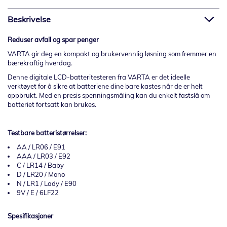
Beskrivelse
Reduser avfall og spar penger
VARTA gir deg en kompakt og brukervennlig løsning som fremmer en
bærekraftig hverdag.
Denne digitale LCD-batteritesteren fra VARTA er det ideelle
verktøyet for å sikre at batteriene dine bare kastes når de er helt
oppbrukt. Med en presis spenningsmåling kan du enkelt fastslå om
batteriet fortsatt kan brukes.
Testbare batteristørrelser:
AA / LR06 / E91
AAA / LR03 / E92
C / LR14 / Baby
D / LR20 / Mono
N / LR1 / Lady / E90
9V / E / 6LF22
Spesifikasjoner