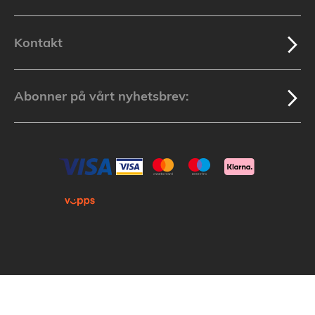
Kontakt
Abonner på vårt nyhetsbrev:
Kopirett © 2025 Lakuda (Org.nr: 913 439 279) Alle varemerker som nevnes i
nettbutikken tilhører de respektive varemerkers eiere.