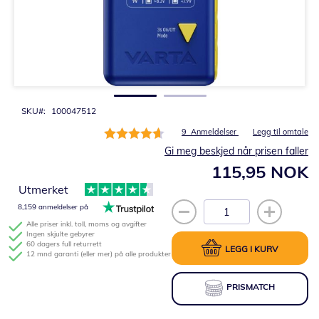
Gå
til
begynnelsen
av
bildegalleri
SKU
100047512
Rating:
9
Anmeldelser
Legg til omtale
93%
Gi meg beskjed når prisen faller
115,95 NOK
Utmerket
8,159 anmeldelser på
Alle priser inkl. toll, moms og avgifter
Ingen skjulte gebyrer
60 dagers full returrett
LEGG I KURV
12 mnd garanti (eller mer) på alle produkter
PRISMATCH