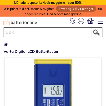
Månedens spotpris: Nedis myggfelle – spar 50%.
Alle priser inkl. toll, moms & avgifter I
Levering 3-5 virkedager
I 60
dager returret I God service med garanti
Min handlek
Varta Digital LCD Batteritester
Gå
til
slutten
av
bildegalleri