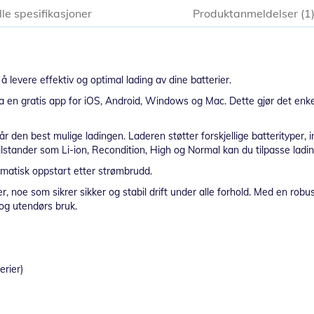
lle spesifikasjoner
Produktanmeldelser
1
 levere effektiv og optimal lading av dine batterier.
n gratis app for iOS, Android, Windows og Mac. Dette gjør det enkelt å 
år den best mulige ladingen. Laderen støtter forskjellige batterityper, i
ilstander som Li-ion, Recondition, High og Normal kan du tilpasse lading
matisk oppstart etter strømbrudd.
 noe som sikrer sikker og stabil drift under alle forhold. Med en robu
og utendørs bruk.
erier)