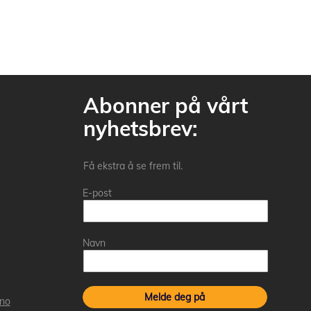
Abonner på vårt
nyhetsbrev:
Få ekstra å se frem til.
E-post
Navn
Melde deg på
.no