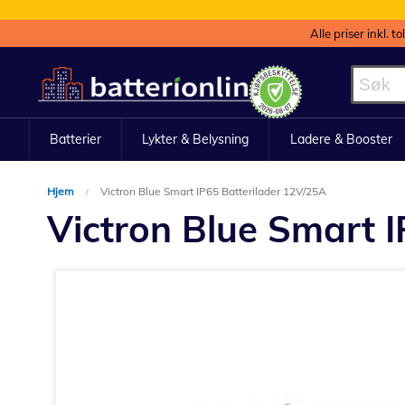
Alle priser inkl. t
Hopp
til
innhold
Batterier
Lykter & Belysning
Ladere & Booster
Hjem
Victron Blue Smart IP65 Batterilader 12V/25A
Victron Blue Smart 
Gå
til
slutten
av
bildegalleri