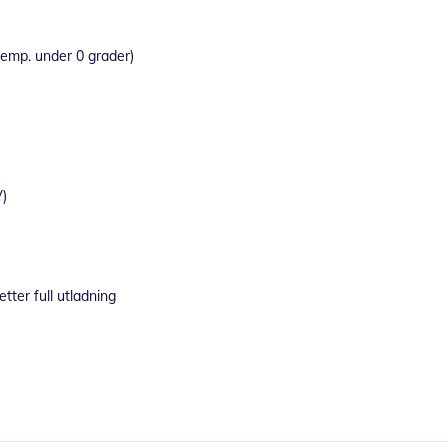
temp. under 0 grader)
V)
tter full utladning