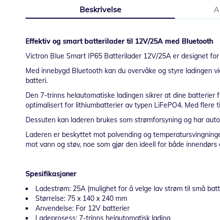
til
Beskrivelse
A
begynnelsen
av
bildegalleri
Effektiv og smart batterilader til 12V/25A med Bluetooth
Victron Blue Smart IP65 Batterilader 12V/25A er designet for å
Med innebygd Bluetooth kan du overvåke og styre ladingen via e
batteri.
Den 7-trinns helautomatiske ladingen sikrer at dine batterier f
optimalisert for lithiumbatterier av typen LiFePO4. Med flere t
Dessuten kan laderen brukes som strømforsyning og har auto
Laderen er beskyttet mot polvending og temperatursvingninger,
mot vann og støv, noe som gjør den ideell for både innendørs 
Spesifikasjoner
Ladestrøm: 25A (mulighet for å velge lav strøm til små batt
Størrelse: 75 x 140 x 240 mm
Anvendelse: For 12V batterier
Ladeprosess: 7-trinns helautomatisk lading