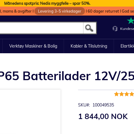
Månedens spotpris: Nedis myggfelle – spar 50%.
oll, moms & avgifter I
Levering 3-5 virkedager
I 60 dager returret I God s
Kundese
Verktøy Maskiner & Bolig
Kabler & Tilslutning
Elartik
IP65 Batterilader 12V/2
Rating:
100%
SKU
100049535
1 844,00 NOK