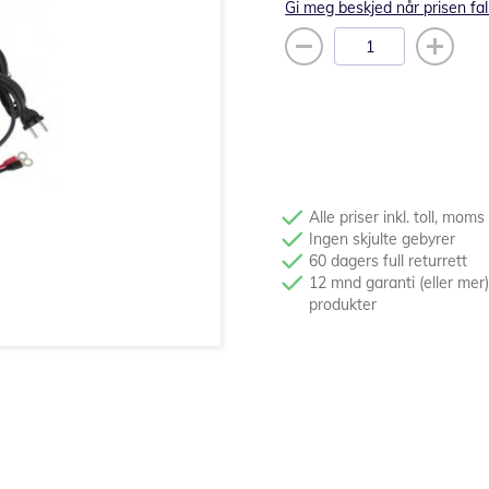
Gi meg beskjed når prisen fal
Alle priser inkl. toll, moms
Ingen skjulte gebyrer
60 dagers full returrett
12 mnd garanti (eller mer)
produkter