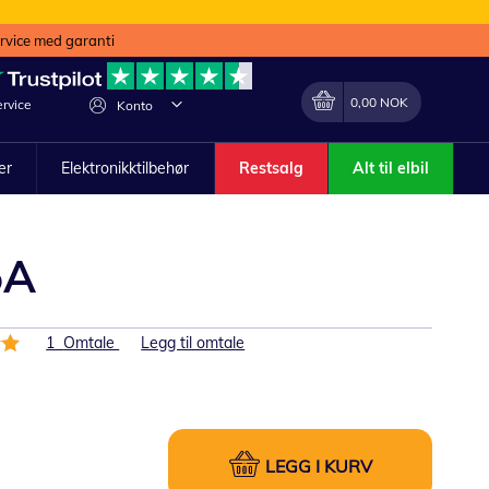
ervice med garanti
Min handlekurv
Endring
0,00 NOK
rvice
Konto
ler
Elektronikktilbehør
Restsalg
Alt til elbil
5A
1
Omtale
Legg til omtale
LEGG I KURV