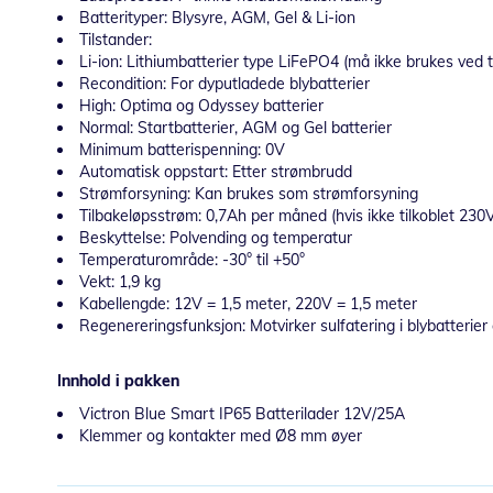
Batterityper: Blysyre, AGM, Gel & Li-ion
Tilstander:
Li-ion: Lithiumbatterier type LiFePO4 (må ikke brukes ved 
Recondition: For dyputladede blybatterier
High: Optima og Odyssey batterier
Normal: Startbatterier, AGM og Gel batterier
Minimum batterispenning: 0V
Automatisk oppstart: Etter strømbrudd
Strømforsyning: Kan brukes som strømforsyning
Tilbakeløpsstrøm: 0,7Ah per måned (hvis ikke tilkoblet 230
Beskyttelse: Polvending og temperatur
Temperaturområde: -30° til +50°
Vekt: 1,9 kg
Kabellengde: 12V = 1,5 meter, 220V = 1,5 meter
Regenereringsfunksjon: Motvirker sulfatering i blybatterier e
Innhold i pakken
Victron Blue Smart IP65 Batterilader 12V/25A
Klemmer og kontakter med Ø8 mm øyer