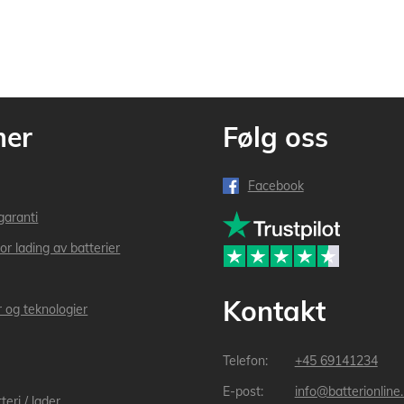
mer
Følg oss
Facebook
garanti
or lading av batterier
Kontakt
r og teknologier
+45 69141234
info@batterionline
teri / lader