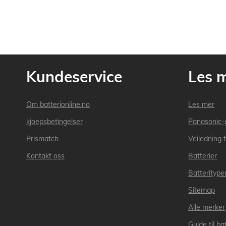
Kundeservice
Les 
Om batterionline.no
Les mer
kjoepsbetingelser
Panasonic-
Prismatch
Veiledning f
Kontakt oss
Batterier
Batteritype
Sitemap
Alle merker
Guide til bat