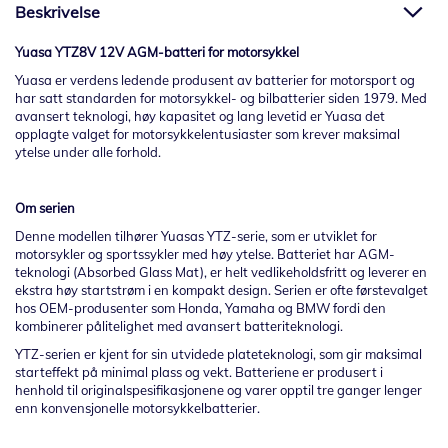
Beskrivelse
Yuasa YTZ8V 12V AGM-batteri for motorsykkel
Yuasa er verdens ledende produsent av batterier for motorsport og
har satt standarden for motorsykkel- og bilbatterier siden 1979. Med
avansert teknologi, høy kapasitet og lang levetid er Yuasa det
opplagte valget for motorsykkelentusiaster som krever maksimal
ytelse under alle forhold.
Om serien
Denne modellen tilhører Yuasas YTZ-serie, som er utviklet for
motorsykler og sportssykler med høy ytelse. Batteriet har AGM-
teknologi (Absorbed Glass Mat), er helt vedlikeholdsfritt og leverer en
ekstra høy startstrøm i en kompakt design. Serien er ofte førstevalget
hos OEM-produsenter som Honda, Yamaha og BMW fordi den
kombinerer pålitelighet med avansert batteriteknologi.
YTZ-serien er kjent for sin utvidede plateteknologi, som gir maksimal
starteffekt på minimal plass og vekt. Batteriene er produsert i
henhold til originalspesifikasjonene og varer opptil tre ganger lenger
enn konvensjonelle motorsykkelbatterier.