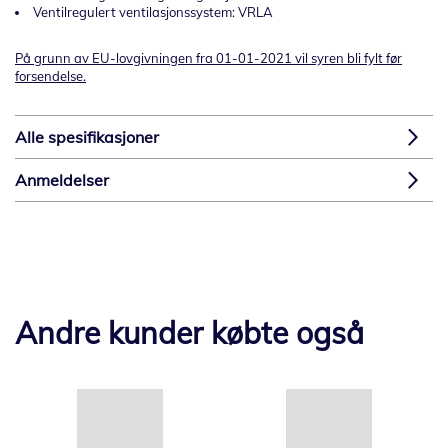
Ventilregulert ventilasjonssystem: VRLA
På grunn av EU-lovgivningen fra 01-01-2021 vil syren bli fylt før
forsendelse.
Alle spesifikasjoner
Anmeldelser
Andre kunder købte også