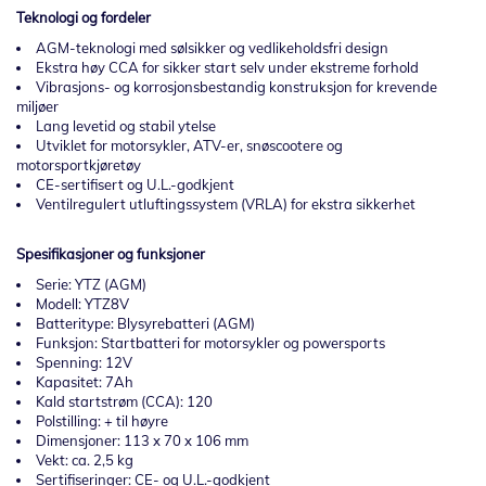
Teknologi og fordeler
AGM-teknologi med sølsikker og vedlikeholdsfri design
Ekstra høy CCA for sikker start selv under ekstreme forhold
Vibrasjons- og korrosjonsbestandig konstruksjon for krevende
miljøer
Lang levetid og stabil ytelse
Utviklet for motorsykler, ATV-er, snøscootere og
motorsportkjøretøy
CE-sertifisert og U.L.-godkjent
Ventilregulert utluftingssystem (VRLA) for ekstra sikkerhet
Spesifikasjoner og funksjoner
Serie: YTZ (AGM)
Modell: YTZ8V
Batteritype: Blysyrebatteri (AGM)
Funksjon: Startbatteri for motorsykler og powersports
Spenning: 12V
Kapasitet: 7Ah
Kald startstrøm (CCA): 120
Polstilling: + til høyre
Dimensjoner: 113 x 70 x 106 mm
Vekt: ca. 2,5 kg
Sertifiseringer: CE- og U.L.-godkjent