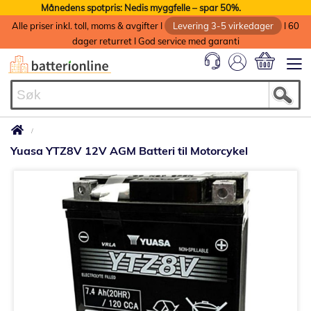
Månedens spotpris: Nedis myggfelle – spar 50%.
Alle priser inkl. toll, moms & avgifter I
Levering 3-5 virkedager
I 60
dager returret I God service med garanti
Min handlek
Yuasa YTZ8V 12V AGM Batteri til Motorcykel
Gå
til
slutten
av
bildegalleri