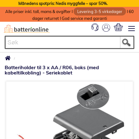
Månedens spotpris: Nedis myggfelle – spar 50%.
Alle priser inkl. toll, moms & avgifter I
Levering 3-5 virkedager
I 60
dager returret I God service med garanti
Min handlek
Batteriholder til 3 x AA / R06, boks (med
kabeltilkobling) - Seriekoblet
Gå
til
slutten
av
bildegalleri