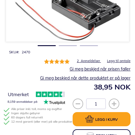
Gå
til
begynnelsen
av
bildegalleri
SKU
2470
Rating:
2
Anmeldelser
Legg til omtale
100%
Gi meg beskjed når prisen faller
Gi meg beskjed når dette produktet er på lager
38,95 NOK
Utmerket
8,159 anmeldelser på
Alle priser inkl. toll, moms og avgifter
Ingen skjulte gebyrer
60 dagers full returrett
LEGG I KURV
12 mnd garanti (eller mer) på alle produkter