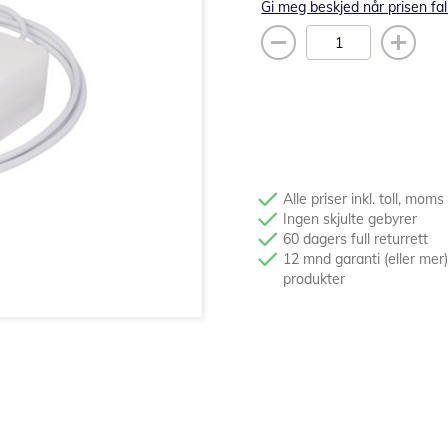
Gi meg beskjed når prisen fal
Alle priser inkl. toll, moms
Ingen skjulte gebyrer
60 dagers full returrett
12 mnd garanti (eller mer)
produkter