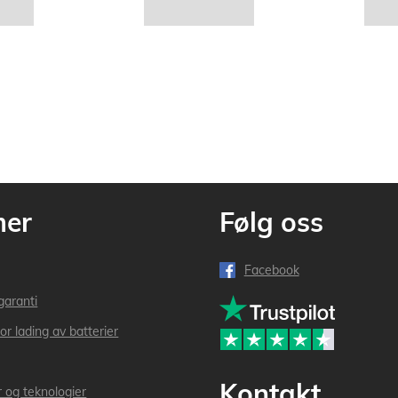
mer
Følg oss
Facebook
garanti
or lading av batterier
Kontakt
r og teknologier