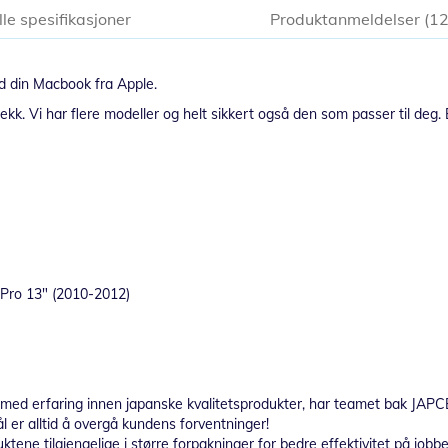
lle spesifikasjoner
Produktanmeldelser
1
 din Macbook fra Apple.
jekk. Vi har flere modeller og helt sikkert også den som passer til deg. E
Pro 13" (2010-2012)
år med erfaring innen japanske kvalitetsprodukter, har teamet bak JAPCE
l er alltid å overgå kundens forventninger!
uktene tilgjengelige i større forpakninger for bedre effektivitet på job