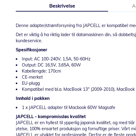
til
Beskrivelse
A
begynnelsen
av
bildegalleri
Denne adapter/strømforsyning fra JAPCELL er kompatibel med
Det er viktig å ha riktig lader til datamaskinen din, så dobbelts
kundeservice.
Spesifikasjoner
Input: AC 100-240V, 1,5A, 50-60Hz
Output: DC 16,5V, 3,65A, 60W
Kabellengde: 170cm
CE-merket
EU-plugg
Kompatibel med bl.a. MacBook 13" (2009-2010), MacBook 
Innhold i pakken
1 x JAPCELL adapter til Macbook 60W Magsafe
JAPCELL - kompromissløs kvalitet
JAPCELL er en hyllest til ypperlig japansk kvalitet, og med ti
ytelse, 100% ensartet produksjon og fornuftige priser. Vårt må
JAPCELL er utviklet for profesjonelle. Derfor er de fleste prod