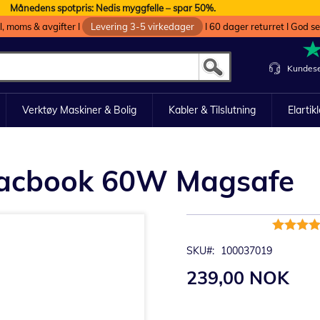
Månedens spotpris: Nedis myggfelle – spar 50%.
oll, moms & avgifter I
Levering 3-5 virkedager
I 60 dager returret I God s
Kundese
Verktøy Maskiner & Bolig
Kabler & Tilslutning
Elartik
 Macbook 60W Magsafe
Rating:
98%
SKU
100037019
239,00 NOK