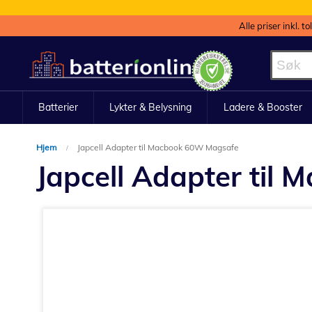
Alle priser inkl. t
Hopp
til
innhold
Batterier
Lykter & Belysning
Ladere & Booster
Hjem
Japcell Adapter til Macbook 60W Magsafe
Japcell Adapter til
Gå
til
slutten
av
bildegalleri