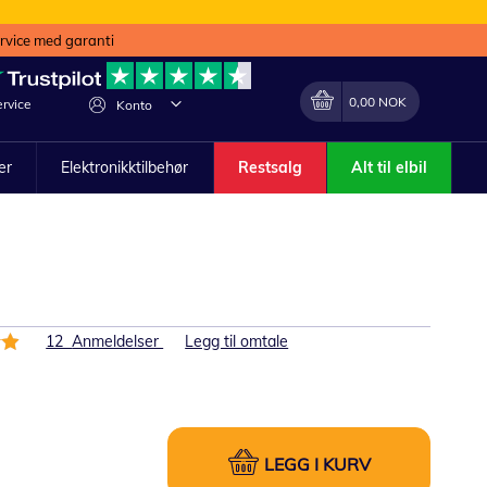
ervice med garanti
Min handlekurv
Endring
0,00 NOK
rvice
Konto
ler
Elektronikktilbehør
Restsalg
Alt til elbil
12
Anmeldelser
Legg til omtale
LEGG I KURV