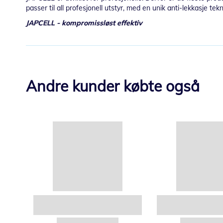
passer til all profesjonell utstyr, med en unik anti-lekkasje te
JAPCELL - kompromissløst effektiv
Andre kunder købte også