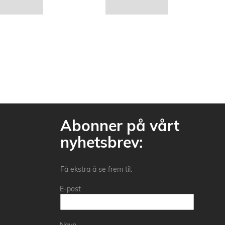
Abonner på vårt
nyhetsbrev:
Få ekstra å se frem til.
E-post