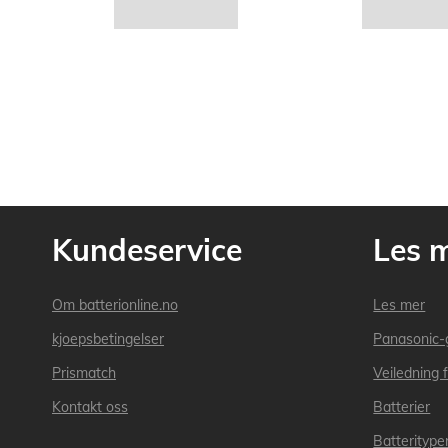
Kundeservice
Les 
Om batterionline.no
Les mer
kjoepsbetingelser
Panasonic-
Prismatch
Veiledning f
Kontakt oss
Batterier
Batteritype