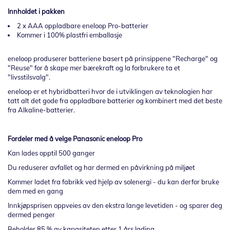
Innholdet i pakken
2 x AAA oppladbare eneloop Pro-batterier
Kommer i 100% plastfri emballasje
eneloop produserer batteriene basert på prinsippene "Recharge" og
"Reuse" for å skape mer bærekraft og la forbrukere ta et
"livsstilsvalg".
eneloop er et hybridbatteri hvor de i utviklingen av teknologien har
tatt alt det gode fra oppladbare batterier og kombinert med det beste
fra Alkaline-batterier.
Fordeler med å velge Panasonic eneloop Pro
Kan lades opptil 500 ganger
Du reduserer avfallet og har dermed en påvirkning på miljøet
Kommer ladet fra fabrikk ved hjelp av solenergi - du kan derfor bruke
dem med en gang
Innkjøpsprisen oppveies av den ekstra lange levetiden - og sparer deg
dermed penger
Beholder 85 % av kapasiteten etter 1 års lading