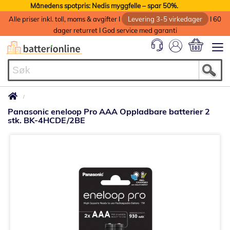
Månedens spotpris: Nedis myggfelle – spar 50%.
Alle priser inkl. toll, moms & avgifter I
Levering 3-5 virkedager
I 60
dager returret I God service med garanti
Min handlek
Panasonic eneloop Pro AAA Oppladbare batterier 2
stk. BK-4HCDE/2BE
Gå
til
slutten
av
bildegalleri