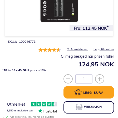
Gå
til
Fra:
112,45 NOK
begynnelsen
av
bildegalleri
SKU
100046778
Rating:
2
Anmeldelser
Legg til omtale
90%
Gi meg beskjed når prisen faller
124,95 NOK
112,45 NOK
10
for
pr.stk.
-
10
%
LEGG I KURV
Utmerket
PRISMATCH
8,159 anmeldelser på
Alle priser inkl. toll, moms og avgifter