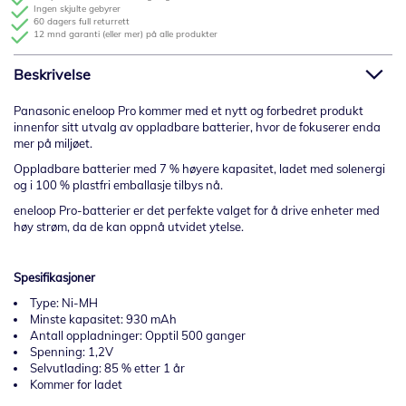
Ingen skjulte gebyrer
60 dagers full returrett
12 mnd garanti (eller mer) på alle produkter
Beskrivelse
Panasonic eneloop Pro kommer med et nytt og forbedret produkt
innenfor sitt utvalg av oppladbare batterier, hvor de fokuserer enda
mer på miljøet.
Oppladbare batterier med 7 % høyere kapasitet, ladet med solenergi
og i 100 % plastfri emballasje tilbys nå.
eneloop Pro-batterier er det perfekte valget for å drive enheter med
høy strøm, da de kan oppnå utvidet ytelse.
Spesifikasjoner
Type: Ni-MH
Minste kapasitet: 930 mAh
Antall oppladninger: Opptil 500 ganger
Spenning: 1,2V
Selvutlading: 85 % etter 1 år
Kommer for ladet